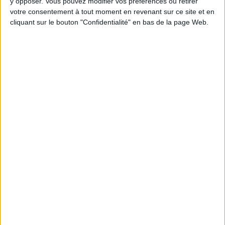
y opposer. Vous pouvez modifier vos préférences ou retirer
votre consentement à tout moment en revenant sur ce site et en
cliquant sur le bouton "Confidentialité" en bas de la page Web.
POP TA PARTY
from
Alice SurLeGateau
on
Vimeo
.
Le DIY c’est comme la cuisine, il suffit souvent de mixer
quelques éléments trouvés au fond du placard pimpés par
un peu de nouveauté et de l’inspiration.
Mais la recette qui permet de ne pas trop se prendre la tête
c’est d’avoir comme dans son tiroir à épices quelques
indispensables :
- 1 pistolet à colle number one dans nos cœurs de Do-It-
Youteuse
- 1 bonne paire de ciseaux pour le papier
- 1 bonne paire de ciseaux pour le tissu