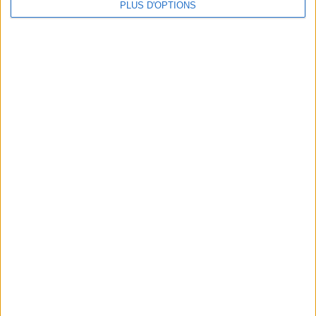
PLUS D'OPTIONS
LES SOINS À BOOKER AVANT LES VACANCES
10 MAILLOTS DE BAIN CANONS POUR FAIRE SENSATION CET ÉTÉ