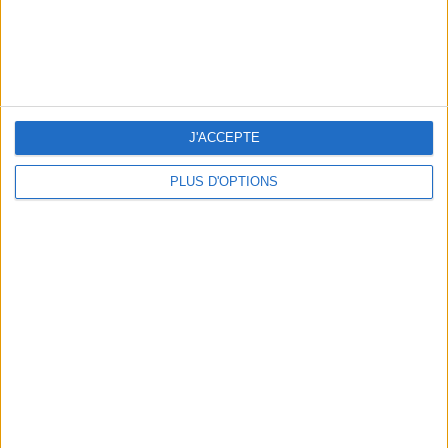
J'ACCEPTE
LES PLUS BEAUX BAGAGES POUR VOYAGER AVEC STYLE
PLUS D'OPTIONS
ÉLYSÉE - ÉTOILE : LES ADRESSES CHICS À RETENIR