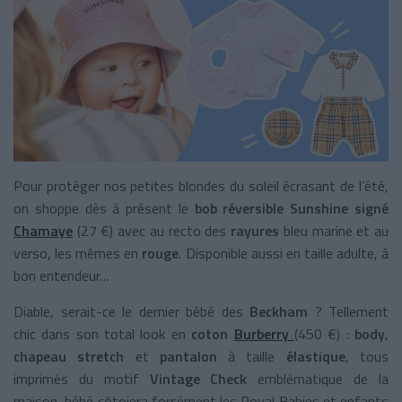
Pour protéger nos petites blondes du soleil écrasant de l’été,
on shoppe dès à présent le
bob réversible Sunshine signé
Chamaye
(27 €) avec au recto des
rayures
bleu marine et au
verso, les mêmes en
rouge
.
Disponible aussi en taille adulte, à
bon entendeur…
Diable, serait-ce le dernier bébé des
Beckham
? Tellement
chic dans son total look en
coton
Burberry
(450 €) :
body
,
chapeau stretch
et
pantalon
à taille
élastique
, tous
imprimés du motif
Vintage Check
emblématique de la
maison, bébé côtoiera forcément les Royal Babies et enfants