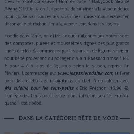
C’est le robot qui sauve ! Nom de code ?
BabyCook Neo
de
Béaba
(189 €). 4 en 1, il permet de
cuisiner
à la vapeur douce
pour conserver toutes les vitamines, mixer/mouliner/hacher,
décongeler et réchauffer à la vapeur. Joie dans les foyers.
Foodie dans l’âme, on offre de quoi mitonner aux nourrissons
des compotes, purées et mousselines dignes des plus grands
chefs étoilés. À commencer par les paniers de légumes saison
pour bébé provenant du potager d’
Alain Passard
himself (40
€ pour 4 à 5 kilos de légumes selon la saison, reprise fin
février), à commander sur
www.lespaniersdalain.com
et livrer
avec des recettes et inspirations du chef. À compléter avec
Ma cuisine pour les tout-petits
d’
Eric Frechon
(16,90 €),
florilège des bons petits plats dont raffolait son fils Franklin
quand il était bébé.
DANS LA CATÉGORIE BÊTE DE MODE