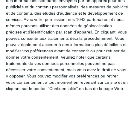
confortablement installé sous son spacieux
canopy
à
indice
des informations standards envoyées par un appareil pour des
publicités et du contenu personnalisés, des mesures de publicité
UV 50+
à qui on ajoutera au besoin son
hublot
transparent en
et de contenu, des études d'audience et le développement de
filet à mailles aérées.
services.
Avec votre permission, nos 1043 partenaires et nous-
mêmes pouvons utiliser des données de géolocalisation
C’est la Rolls Royce du genre. Plus “rich and famous” que la
précises et d’identification par scan d'appareil. En cliquant, vous
yoyo, plus tout-terrain qu’un simple modèle canne,
Dior
pouvez consentir aux traitements décrits précédemment. Vous
présente sa
poussette
en
toile déperlante Cannage rose
pouvez également accéder à des informations plus détaillées et
poudré
en collaboration avec la
maison Inglesina
(2 900 €).
modifier vos préférences avant de consentir ou pour refuser de
donner votre consentement.
Veuillez noter que certains
Une folie à tout point de vue.
traitements de vos données personnelles peuvent ne pas
nécessiter votre consentement, mais vous avez le droit de vous
DANS LA CATÉGORIE BEAUTÉ
y opposer. Vous pouvez modifier vos préférences ou retirer
votre consentement à tout moment en revenant sur ce site et en
cliquant sur le bouton "Confidentialité" en bas de la page Web.