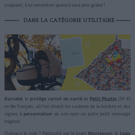
craquant, à lui remontrer quand il sera plus grand !
DANS LA CATÉGORIE UTILITAIRE
Barnabé
, le
protège carnet de santé
de
Petit Picotin
(39 €)
en
lin
français, où l’on choisit les couleurs de la bordure et des
signes à
personnaliser
de son nom ou autre petit message
mignon.
Quèsaco le
nido
? Plébiscité par la team
Montessori
, le
tapis