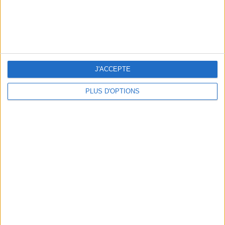
J'ACCEPTE
5 ESCAPADES AVEC SPA À MOINS DE 2H DE PARIS
PLUS D'OPTIONS
NOS ADRESSES CHOUCHOUTES POUR UNE VIRÉE À DEAUVILLE-TROUVILLE