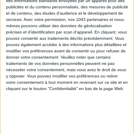
des informations standards envoyées par un appareil pour des
publicités et du contenu personnalisés, des mesures de publicité
et de contenu, des études d'audience et le développement de
services.
Avec votre permission, nos 1043 partenaires et nous-
mêmes pouvons utiliser des données de géolocalisation
précises et d’identification par scan d'appareil. En cliquant, vous
pouvez consentir aux traitements décrits précédemment. Vous
ADOPT PARFUMS RÉVOLUTIONNE LA PARFUMERIE MADE IN FRANCE À PETIT PRIX
pouvez également accéder à des informations plus détaillées et
modifier vos préférences avant de consentir ou pour refuser de
donner votre consentement.
Veuillez noter que certains
traitements de vos données personnelles peuvent ne pas
nécessiter votre consentement, mais vous avez le droit de vous
y opposer. Vous pouvez modifier vos préférences ou retirer
votre consentement à tout moment en revenant sur ce site et en
cliquant sur le bouton "Confidentialité" en bas de la page Web.
TOUT CE QUE VOUS DEVEZ FAIRE À PARIS EN AOÛT