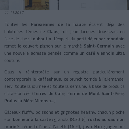
11.11.2017
Toutes les
Parisiennes de la haute
étaient déjà des
habituées férues de
Claus
, rue Jean-Jacques Rousseau, en
face de chez
Louboutin.
L’expert du
petit déjeuner mondain
remet le couvert pignon sur le marché
Saint-Germain
avec
une nouvelle adresse pensée comme un
café viennois
ultra
couture.
Claus y réinterprète sur un registre particulièrement
contemporain le
kaffeehaus
, ce brunch torride à l'allemande,
servi toute la journée et toute la semaine, à base de produits
ultra-sourcés (
Terres de Café
,
Ferme de Mont Saint-Père,
Pralus la Mère Mimosa...
).
Gâteaux fluffy, boissons et grignotes healthy, chacun pioche
son
bonheur à la carte
: granola (8,30 €),
rostis au saumon
mariné
crème fraîche à l’aneth (16 €),
jus détox
gingembre