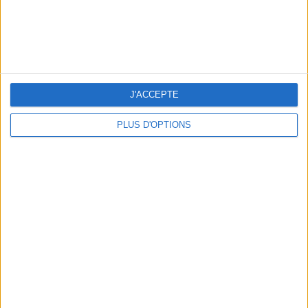
J'ACCEPTE
LES MEILLEURES TABLES SUDISTES DE PARIS
PLUS D'OPTIONS
5 ESCAPADES AVEC SPA À MOINS DE 2H DE PARIS