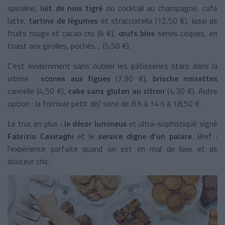
spiruline,
lait de noix tigré
ou cocktail au champagne, café
latte,
tartine de légumes
et stracciatella (12,50 €), lassi de
fruits rouge et cacao cru (6 €),
œufs bios
servis coques, en
toast aux girolles, pochés… (5,50 €).
C’est évidemment sans oublier les pâtisseries stars dans la
vitrine :
scones aux figues
(7,90 €),
brioche noisettes
cannelle (4,50 €),
cake sans gluten au citron
(4,30 €). Autre
option : la formule petit déj' servi de 8 h à 14 h à 18,50 €.
Le truc en plus :
le décor lumineux
et ultra-sophistiqué signé
Fabrizio Casiraghi
et le
service digne d’un palace
. Bref :
l’expérience parfaite quand on est en mal de luxe et de
douceur chic.