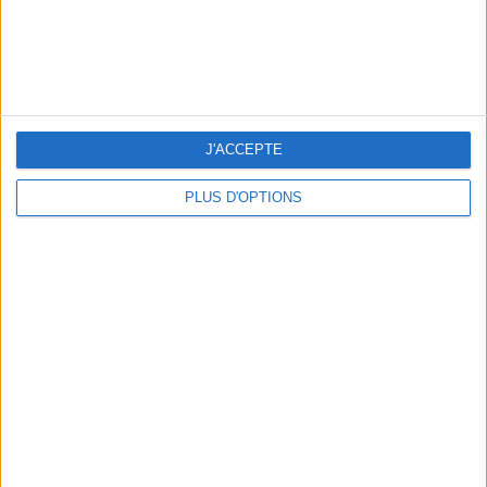
J'ACCEPTE
PLUS D'OPTIONS
LES NOUVEAUX Q.G. STREET FOOD QUI FONT SALIVER PARIS