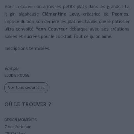
Pour la soirée : on a mis les petits plats dans les grands ! La
it-girl slasheuse
Clémentine Levy
, créatrice de
Peonies
,
impose du bon son derrière les platines tandis que le pâtissier
ultra convoité
Yann Couvreur
débarque avec ses créations
salées et sucrées pour le cocktail. Tout ce qu’on aime.
Inscriptions terminées.
écrit par
ELODIE ROUGE
Voir tous ses articles
OÙ LE TROUVER ?
DESIGN MOMENTS
7 rue Portefoin
75003 Paris