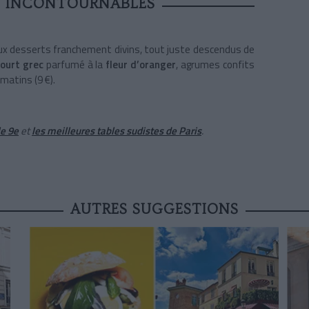
S INCONTOURNABLES
eux desserts franchement divins, tout juste descendus de
ourt grec
parfumé à la
fleur d’oranger
, agrumes confits
matins (9 €).
le 9e
et
les meilleures tables sudistes de Paris
.
AUTRES SUGGESTIONS