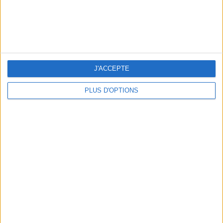
NOS ADRESSES CHOUCHOUTES POUR UNE VIRÉE À DEAUVILLE-TROUVILLE
J'ACCEPTE
PLUS D'OPTIONS
LES NOUVEAUX Q.G. STREET FOOD QUI FONT SALIVER PARIS