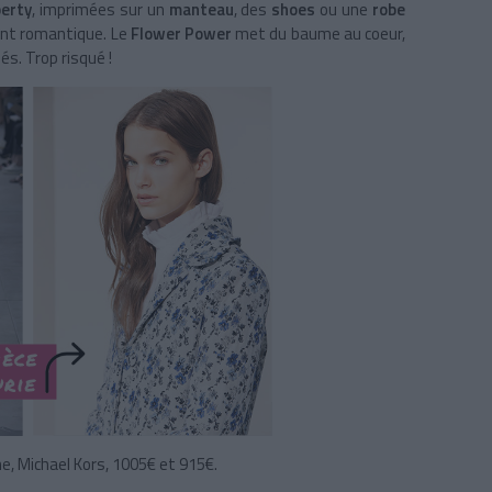
berty
, imprimées sur un
manteau
, des
shoes
ou une
robe
ement romantique. Le
Flower Power
met du baume au coeur,
s. Trop risqué !
ne, Michael Kors, 1005€ et 915€.