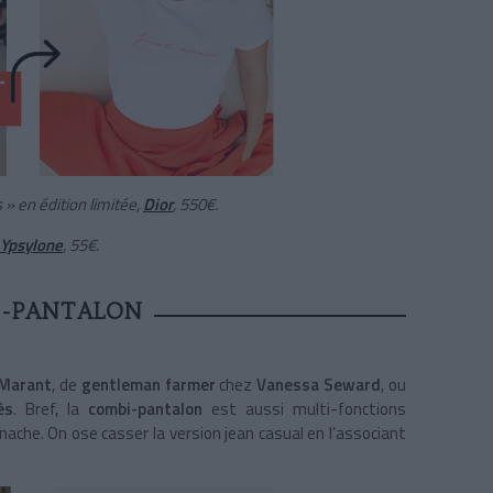
 » en édition limitée,
Dior
, 550€.
Ypsylone
, 55€.
I-PANTALON
 Marant
, de
gentleman farmer
chez
Vanessa Seward
, ou
ès
. Bref, la
combi-pantalon
est aussi multi-fonctions
nache. On ose casser la version jean casual en l’associant