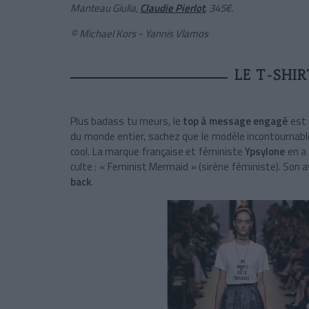
Manteau Giulia,
Claudie Pierlot
, 345€.
©
Michael Kors - Yannis Vlamos
LE T-SHIR
Plus badass tu meurs, le
top à message
engagé
est 
du monde entier, sachez que le modèle incontournab
cool. La marque française et féministe
Ypsylone
en a 
culte : « Feminist Mermaid » (sirène féministe). Son 
back
.