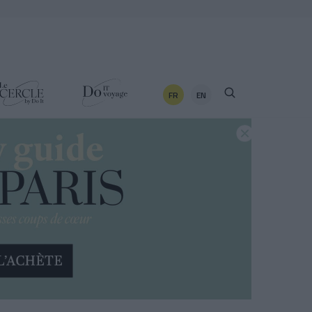
FR
EN