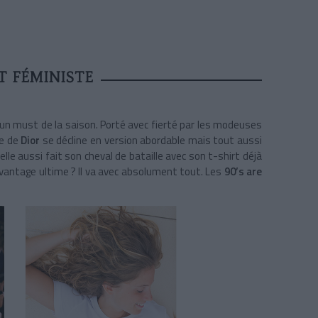
T FÉMINISTE
un must de la saison. Porté avec fierté par les modeuses
le de
Dior
se décline en version abordable mais tout aussi
elle aussi fait son cheval de bataille avec son t-shirt déjà
avantage ultime ? Il va avec absolument tout. Les
90’s are