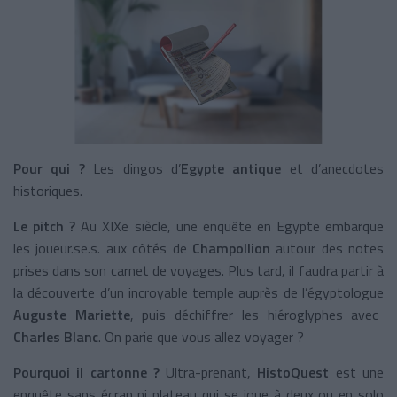
Pour qui ?
Les dingos d’
Egypte antique
et d’anecdotes
historiques.
Le pitch ?
Au XIXe siècle, une enquête en Egypte embarque
les joueur.se.s. aux côtés de
Champollion
autour des notes
prises dans son carnet de voyages. Plus tard, il faudra partir à
la découverte d’un incroyable temple auprès de l’égyptologue
Auguste Mariette
, puis déchiffrer les hiéroglyphes avec
Charles Blanc
. On parie que vous allez voyager ?
Pourquoi il cartonne ?
Ultra-prenant,
HistoQuest
est une
enquête sans écran ni plateau qui se joue à deux ou en solo