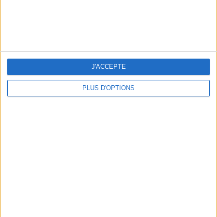
LES SPF 50 QUI DONNENT ENVIE DE SE TARTINER
J'ACCEPTE
PLUS D'OPTIONS
LES MEILLEURS HÔTELS POUR UN WEEK-END SPA ET GASTRONOMIE