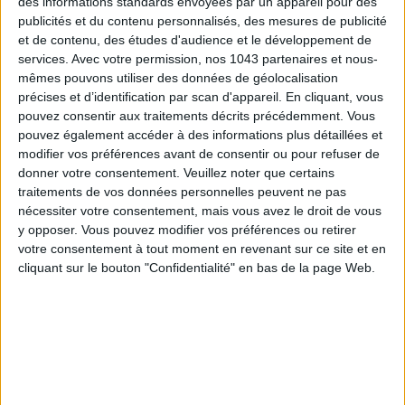
des informations standards envoyées par un appareil pour des
Bazar Bizarre (Gigamic), 18 € à
La Grande Récré
, disponible
publicités et du contenu personnalisés, des mesures de publicité
en click & collect dans les boutiques de Poissonnière, Passy,
et de contenu, des études d'audience et le développement de
Beaugrenelle et Porte des Lilas
services.
Avec votre permission, nos 1043 partenaires et nous-
mêmes pouvons utiliser des données de géolocalisation
précises et d’identification par scan d'appareil. En cliquant, vous
PANDÉMIE
pouvez consentir aux traitements décrits précédemment. Vous
pouvez également accéder à des informations plus détaillées et
modifier vos préférences avant de consentir ou pour refuser de
donner votre consentement.
Veuillez noter que certains
traitements de vos données personnelles peuvent ne pas
nécessiter votre consentement, mais vous avez le droit de vous
y opposer. Vous pouvez modifier vos préférences ou retirer
votre consentement à tout moment en revenant sur ce site et en
cliquant sur le bouton "Confidentialité" en bas de la page Web.
Pour qui ?
Les futurs professeurs Raoult et autres Jack
Bauer.
Le pitch ?
Quatre maladies menacent la planète. Dans la peau