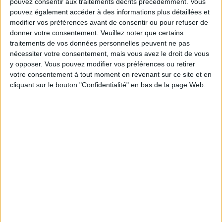
pouvez consentir aux traitements décrits précédemment. Vous
pouvez également accéder à des informations plus détaillées et
modifier vos préférences avant de consentir ou pour refuser de
donner votre consentement.
Veuillez noter que certains
traitements de vos données personnelles peuvent ne pas
nécessiter votre consentement, mais vous avez le droit de vous
LES MEILLEURS HÔTELS POUR UN WEEK-
LES (VRAIES) BONNES ADRESSE
y opposer. Vous pouvez modifier vos préférences ou retirer
END SPA ET GASTRONOMIE
CONNAÎTRE AUTOUR DE LA TOUR E
votre consentement à tout moment en revenant sur ce site et en
cliquant sur le bouton "Confidentialité" en bas de la page Web.
LA SEMAINE DE DO IT