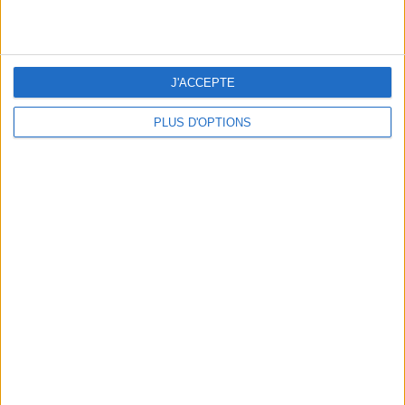
J'ACCEPTE
PLUS D'OPTIONS
LES MEILLEURS APÉROS LES PIEDS DANS L’EAU