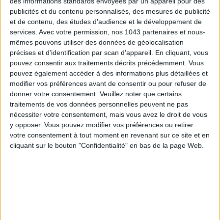
des informations standards envoyées par un appareil pour des
l’Ouzo le plus célèbre de toute la Grèce (21,90 € la bouteille de
publicités et du contenu personnalisés, des mesures de publicité
70cl), des
kritharaki
ou langues d’oiseaux à grignoter et, côté
et de contenu, des études d'audience et le développement de
douceur, un bon
miel de thym
de chez
Melodiko
(12,30 € le
services.
Avec votre permission, nos 1043 partenaires et nous-
pot en verre de 250 g).
mêmes pouvons utiliser des données de géolocalisation
précises et d’identification par scan d'appareil. En cliquant, vous
Le truc en plus :
la
céramique
en provenance directe de l’île
pouvez consentir aux traitements décrits précédemment. Vous
pouvez également accéder à des informations plus détaillées et
de
Sifnos
pour dresser ses tables comme au
Grand Café
modifier vos préférences avant de consentir ou pour refuser de
d’Athènes
, fabriquée et peinte à la main par la famille
donner votre consentement.
Veuillez noter que certains
Lembesis
(5 générations de céramistes), et aussi des
traitements de vos données personnelles peuvent ne pas
créations artisanales italiennes signées
Enza
Fasano
pour
nécessiter votre consentement, mais vous avez le droit de vous
mieux ensoleiller ses plats et sa déco !
y opposer. Vous pouvez modifier vos préférences ou retirer
votre consentement à tout moment en revenant sur ce site et en
Comme à Athènes
31 rue Linné Paris 5e ouvert du lundi au
cliquant sur le bouton "Confidentialité" en bas de la page Web.
vendredi de 10h à 17h
ÉPICERIE DE LA TOUR D’ARGENT : LA PLUS
FRANÇAISE