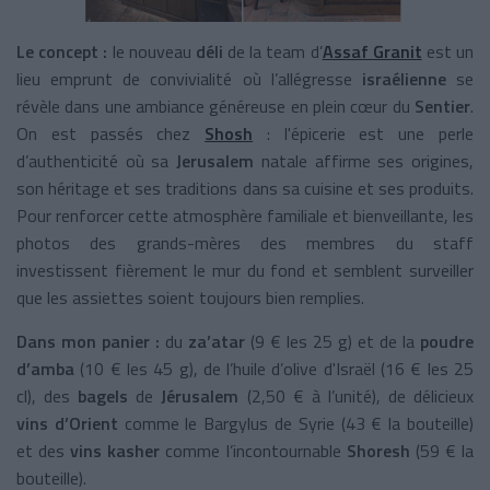
Le concept :
le nouveau
déli
de la team d’
Assaf Granit
est un
lieu emprunt de convivialité où l’allégresse
israélienne
se
révèle dans une ambiance généreuse en plein cœur du
Sentier
.
On est passés chez
Shosh
: l'épicerie
est une perle
d’authenticité où sa
Jerusalem
natale affirme ses origines,
son héritage et ses traditions dans sa cuisine et ses produits.
Pour renforcer cette atmosphère familiale et bienveillante, les
photos des grands-mères des membres du staff
investissent fièrement le mur du fond et semblent surveiller
que les assiettes soient toujours bien remplies.
Dans mon panier :
du
za’atar
(9 € les 25 g) et de la
poudre
d’amba
(10 € les 45 g), de l’huile d’olive d'Israël (16 € les 25
cl), des
bagels
de
Jérusalem
(2,50 € à l’unité), de délicieux
vins d’Orient
comme le Bargylus de Syrie (43 € la bouteille)
et des
vins kasher
comme l’incontournable
Shoresh
(59 € la
bouteille).