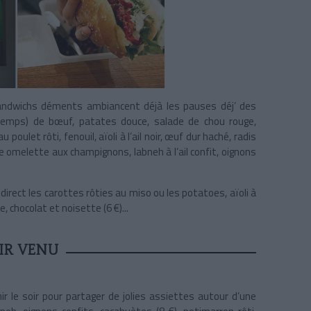
sandwichs déments ambiancent déjà les pauses déj’ des
gtemps) de bœuf, patates douce, salade de chou rouge,
au poulet rôti, fenouil, aïoli à l’ail noir, œuf dur haché, radis
e omelette aux champignons, labneh à l’ail confit, oignons
rect les carottes rôties au miso ou les potatoes, aïoli à
e, chocolat et noisette (6 €)...
IR VENU
enir le soir pour partager de jolies assiettes autour d’une