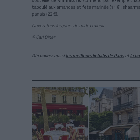
bouteille de
vin nature
. Au menu par exemple : labn
taboulé aux amandes et feta marinée (11 €), shaarma d
panais (22 €).
Ouvert tous les jours de midi à minuit.
© Carl Diner
Découvrez aussi
les meilleurs kebabs de Paris
et
la bo