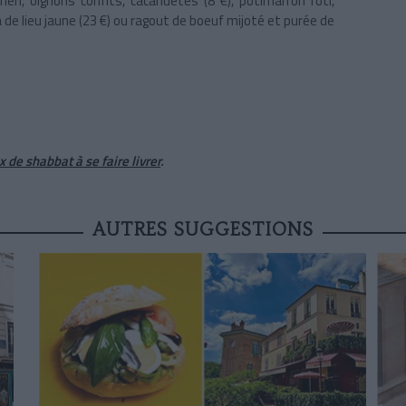
eh, oignons confits, cacahuètes (8 €), potimarron rôti,
e lieu jaune (23 €) ou ragout de boeuf mijoté et purée de
x de shabbat à se faire livrer
.
AUTRES SUGGESTIONS