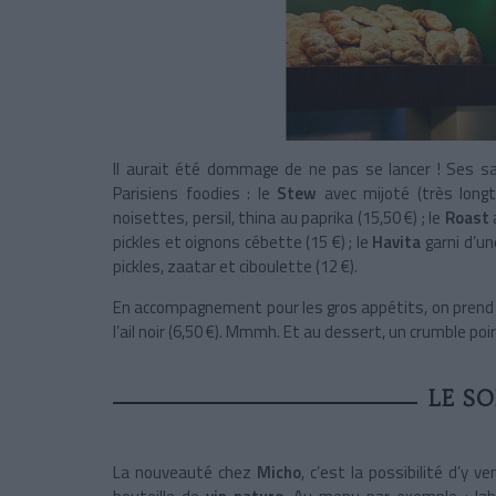
Il aurait été dommage de ne pas se lancer ! Ses 
Parisiens foodies : le
Stew
avec mijoté (très lon
noisettes, persil, thina au paprika (15,50 €) ; le
Roast
pickles et oignons cébette (15 €) ; le
Havita
garni d’un
pickles, zaatar et ciboulette (12 €).
En accompagnement pour les gros appétits, on prend di
l’ail noir (6,50 €). Mmmh. Et au dessert, un crumble poir
LE SO
La nouveauté chez
Micho
, c’est la possibilité d’y v