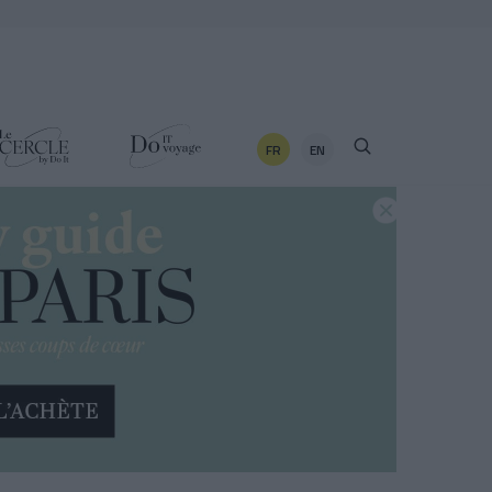
FR
EN