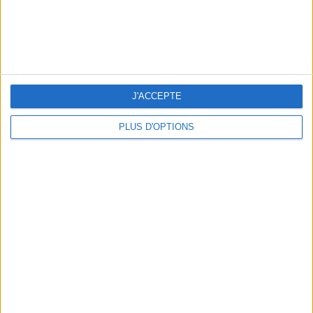
LES MEILLEURS APÉROS LES PIEDS DANS L’EAU
J'ACCEPTE
PLUS D'OPTIONS
LES MEILLEURES TABLES SUDISTES DE PARIS