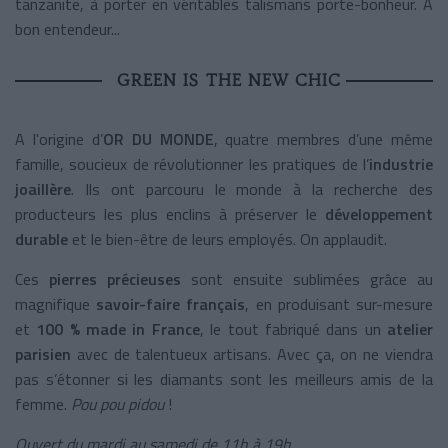
tanzanite, à porter en véritables talismans porte-bonheur. À
bon entendeur...
GREEN IS THE NEW CHIC
A l'origine d’
OR DU MONDE
, quatre membres d’une même
famille, soucieux de révolutionner les pratiques de l’
industrie
joaillère
. Ils ont parcouru le monde à la recherche des
producteurs les plus enclins à préserver le
développement
durable
et le bien-être de leurs employés. On applaudit.
Ces
pierres précieuses
sont ensuite sublimées grâce au
magnifique
savoir-faire français
, en produisant sur-mesure
et
100 % made in France
, le tout fabriqué dans un
atelier
parisien
avec de talentueux artisans. Avec ça, on ne viendra
pas s’étonner si les diamants sont les meilleurs amis de la
femme.
Pou pou pidou
!
Ouvert du mardi au samedi de 11h à 19h.