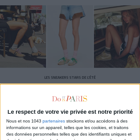
LES SNEAKERS STARS DE L’ÉTÉ
Le respect de votre vie privée est notre priorité
Nous et nos 1043
partenaires
stockons et/ou accédons à des
informations sur un appareil, telles que les cookies, et traitons
Inscrivez-vous à notre newsletter
des données personnelles telles que des identifiants uniques et