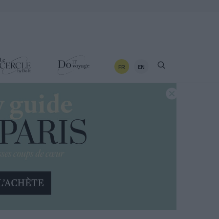
FR
EN