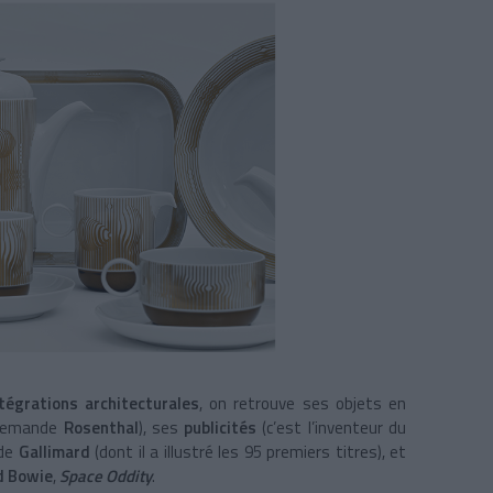
tégrations architecturales
, on retrouve ses objets en
allemande
Rosenthal
), ses
publicités
(c’est l’inventeur du
de
Gallimard
(dont il a illustré les 95 premiers titres), et
d Bowie
,
Space Oddity
.