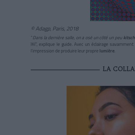
© Adagp, Paris, 2018
“
Dans la dernière salle, on a osé un côté un peu
kitsc
￼”, explique le guide. Avec un éclairage savamment
l’impression de produire leur propre
lumière
.
LA COLLA