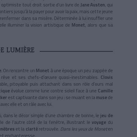
ptimiste tout droit sortie d’un livre de
Jane Austen
, qui
volontiers jusqu’à la payer pour avoir la paix, mais cette jeune
 renfermer dans sa misère. Déterminée à lui insuffler une
-elle illuminer la vision artistique de
Monet
, alors que sa
DE LUMIÈRE
e
. On rencontre un
Monet
à une époque un peu zappée de
 rêve et ses chefs-d’œuvre quasi-inestimables.
Clovis
e, pitoyable puis attachant dans son rôle d'ours mal
tique
évolue comme lune contre soleil face à une
Camille
cker
est captivante dans son jeu : se muant en la
muse
de
avec elle et on râle avec lui.
, dans le décor simple d’une chambre de bonne, le
jeu de
ble de l’autre côté de la fenêtre, illustrant le
voyage
du
énèbres
et la
clarté
retrouvée.
Dans les yeux de Monet
en
 et enchanteresse.