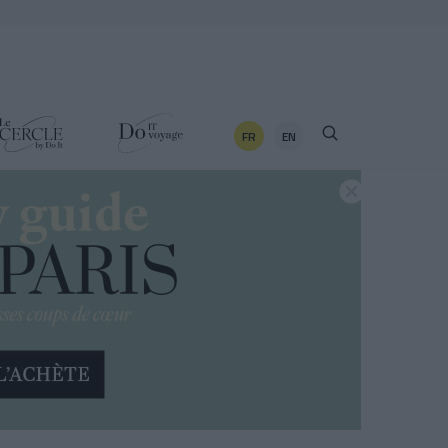
FR
EN