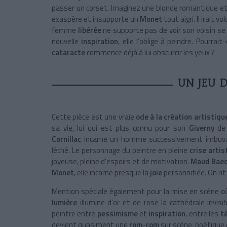
passer un corset. Imaginez une blonde romantique et o
exaspère et insupporte un
Monet
tout aigri. Il irait 
femme
libérée
ne supporte pas de voir son voisin se
nouvelle
inspiration
, elle l’oblige à peindre. Pourrait
cataracte
commence déjà à lui obscurcir les yeux ?
UN JEU 
Cette pièce est une vraie
ode à la création artistiqu
sa vie, lui qui est plus connu pour son
Giverny
de
Cornillac
incarne un homme successivement imbuvabl
léché. Le personnage du peintre en pleine
crise artis
joyeuse, pleine d’espoirs et de motivation.
Maud Bae
Monet
, elle incarne presque la
joie
personnifiée. On rit 
Mention spéciale également pour la mise en scène où
lumière
illumine d’or et de rose la cathédrale invisi
peintre entre
pessimisme
et
inspiration
, entre les
t
devient quasiment une
rom-com
sur scène, poétique