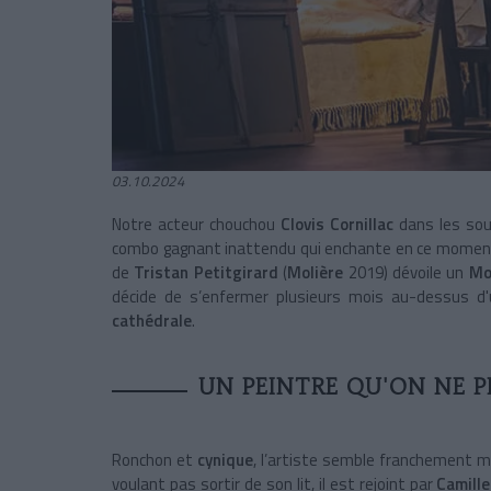
03.10.2024
Notre acteur chouchou
Clovis Cornillac
dans les sou
combo gagnant inattendu qui enchante en ce momen
de
Tristan Petitgirard
(
Molière
2019) dévoile un
Mo
décide de s’enfermer plusieurs mois au-dessus d'
cathédrale
.
UN PEINTRE QU'ON NE P
Ronchon et
cynique
, l’artiste semble franchement ma
voulant pas sortir de son lit, il est rejoint par
Camille