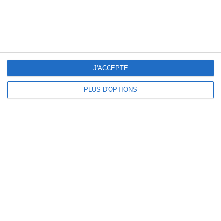
NOS ADRESSES CHOUCHOUTES POUR UNE VIRÉE À DEAUVILLE-TROUVILLE
J'ACCEPTE
PLUS D'OPTIONS
LES NOUVEAUX Q.G. STREET FOOD QUI FONT SALIVER PARIS