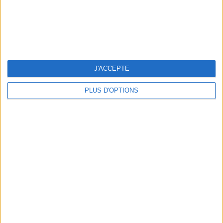
15 CHIC & UNIQUE PARISIAN GIFTS TO BRING HOME
J'ACCEPTE
PLUS D'OPTIONS
WHERE TO HAVE A DRINK BY THE SEINE?