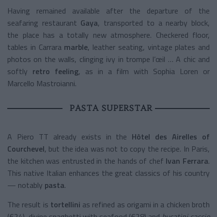
Having remained available after the departure of the
seafaring restaurant
Gaya
, transported to a nearby block,
the place has a totally new atmosphere. Checkered floor,
tables in Carrara
marble
, leather seating, vintage plates and
photos on the walls, clinging ivy in trompe l’œil … A chic and
softly
retro feeling
, as in a film with Sophia Loren or
Marcello Mastroianni.
PASTA SUPERSTAR
A Piero TT already exists in the
Hôtel des Airelles of
Courchevel
, but the idea was not to copy the recipe. In Paris,
the kitchen was entrusted in the hands of chef
Ivan Ferrara
.
This native Italian enhances the great classics of his country
— notably
pasta
.
The result is
tortellini
as refined as origami in a chicken broth
(€24), divine spaghetti with seafood (€28) and
bucatini caccio