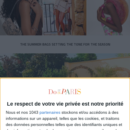
THE SUMMER BAGS SETTING THE TONE FOR THE SEASON
Le respect de votre vie privée est notre priorité
Nous et nos 1043
partenaires
stockons et/ou accédons à des
informations sur un appareil, telles que les cookies, et traitons
DO YOU KNOW AIRBNB FOR POOLS?
des données personnelles telles que des identifiants uniques et