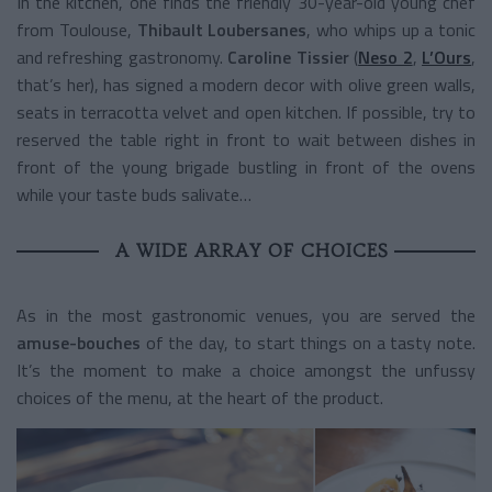
In the kitchen, one finds the friendly 30-year-old young chef
from Toulouse,
Thibault Loubersanes
, who whips up a tonic
and refreshing gastronomy.
Caroline Tissier
(
Neso 2
,
L’Ours
,
that’s her), has signed a modern decor with olive green walls,
seats in terracotta velvet and open kitchen. If possible, try to
reserved the table right in front to wait between dishes in
front of the young brigade bustling in front of the ovens
while your taste buds salivate…
A WIDE ARRAY OF CHOICES
As in the most gastronomic venues, you are served the
amuse-bouches
of the day, to start things on a tasty note.
It’s the moment to make a choice amongst the unfussy
choices of the menu, at the heart of the product.