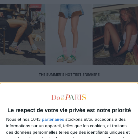
THE SUMMER’S HOTTEST SNEAKERS
Le respect de votre vie privée est notre priorité
Nous et nos 1043
partenaires
stockons et/ou accédons à des
informations sur un appareil, telles que les cookies, et traitons
Subscribe for our newsletter
des données personnelles telles que des identifiants uniques et