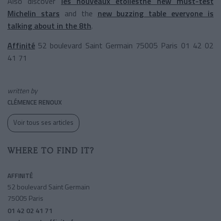
Also discover
les nouveaux étoilésthe new must-test
Michelin stars
and the
new buzzing table everyone is
talking about in the 8th
.
Affinité
52 boulevard Saint Germain 75005 Paris 01 42 02
41 71
written by
CLÉMENCE RENOUX
Voir tous ses articles
WHERE TO FIND IT?
AFFINITÉ
52 boulevard Saint Germain
75005 Paris
01 42 02 41 71