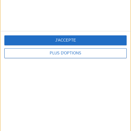
THE BEST SOUTHERN RESTAURANTS IN PARIS
J'ACCEPTE
PLUS D'OPTIONS
5 SPA GETAWAYS LESS THAN 2 HOURS FROM PARIS