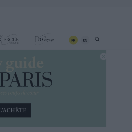
FR
EN