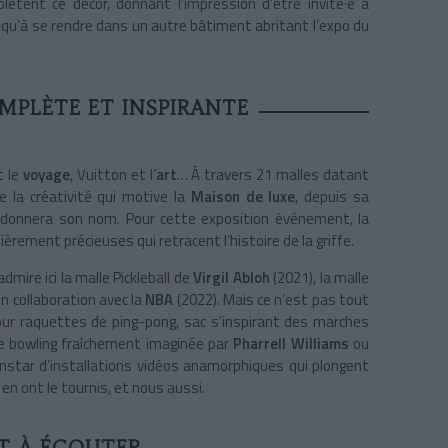
lètent ce décor, donnant l’impression d’être invité·e à
usqu’à se rendre dans un autre bâtiment abritant l’expo du
MPLÈTE ET INSPIRANTE
t le
voyage
, Vuitton et l’
art
… À travers 21 malles datant
e la créativité qui motive la
Maison de luxe
, depuis sa
lui donnera son nom. Pour cette exposition événement, la
ièrement précieuses qui retracent l’histoire de la griffe.
mire ici la malle Pickleball de
Virgil Abloh
(2021), la malle
n collaboration avec la
NBA
(2022). Mais ce n’est pas tout
our raquettes de ping-pong, sac s’inspirant des marches
de bowling fraîchement imaginée par
Pharrell Williams
ou
l’instar d’installations vidéos anamorphiques qui plongent
 en ont le tournis, et nous aussi.