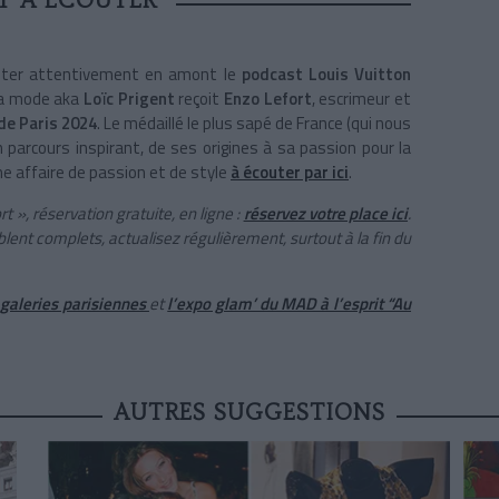
T À ÉCOUTER
couter attentivement en amont le
podcast Louis Vuitton
 la mode aka
Loïc Prigent
reçoit
Enzo Lefort
, escrimeur et
de Paris 2024
. Le médaillé le plus sapé de France (qui nous
n parcours inspirant, de ses origines à sa passion pour la
e affaire de passion et de style
à écouter par ici
.
rt », réservation gratuite, en ligne :
réservez votre place ici
.
ent complets, actualisez régulièrement, surtout à la fin du
s galeries parisiennes
et
l’expo glam’ du MAD à l’esprit “Au
AUTRES SUGGESTIONS