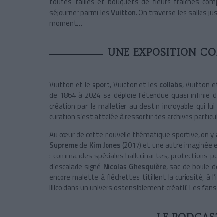
toutes tailles et bouquets de fleurs fraîches comp
séjourner parmi les
Vuitton
. On traverse les salles j
moment…
UNE EXPOSITION CO
Vuitton et le
sport
, Vuitton et les
collabs
, Vuitton e
de 1864 à 2024 se déploie l’étendue quasi infinie d
création par le malletier au destin incroyable qui 
curation s’est attelée à ressortir des archives particul
Au cœur de cette nouvelle thématique sportive, on y ad
Supreme
de
Kim Jones
(2017) et une autre imaginée e
: commandes spéciales hallucinantes, protections p
d’escalade signé
Nicolas Ghesquière
, sac de boule 
encore malette à fléchettes titillent la curiosité, à 
illico dans un univers ostensiblement créatif. Les fans