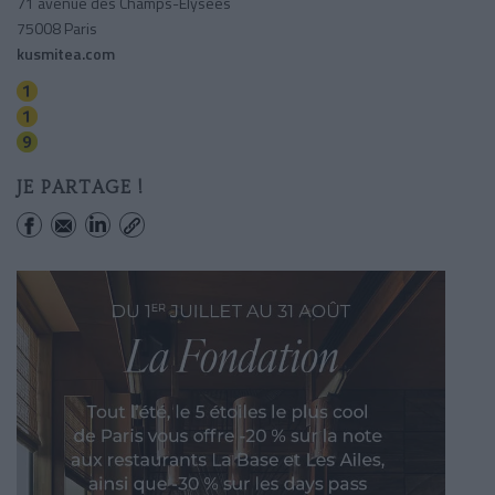
71 avenue des Champs-Élysées
75008 Paris
kusmitea.com
George V
Franklin-roosevelt
Franklin-roosevelt
JE PARTAGE !