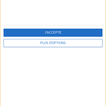
NOS ADRESSES CHOUCHOUTES POUR UNE VIRÉE À DEAUVILLE-TROUVILLE
J'ACCEPTE
PLUS D'OPTIONS
LES NOUVEAUX Q.G. STREET FOOD QUI FONT SALIVER PARIS