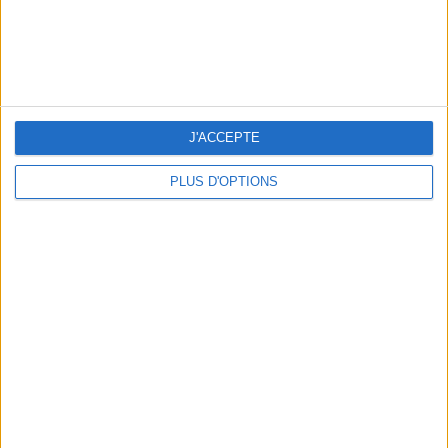
J'ACCEPTE
PLUS D'OPTIONS
LES NOUVEAUX Q.G. STREET FOOD QUI FONT SALIVER PARIS