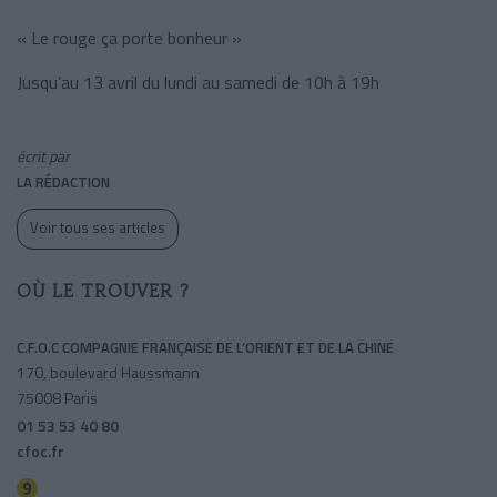
« Le rouge ça porte bonheur »
Jusqu’au 13 avril du lundi au samedi de 10h à 19h
écrit par
LA RÉDACTION
Voir tous ses articles
OÙ LE TROUVER ?
C.F.O.C COMPAGNIE FRANÇAISE DE L’ORIENT ET DE LA CHINE
170, boulevard Haussmann
75008 Paris
01 53 53 40 80
cfoc.fr
Saint-philippe Du Roule