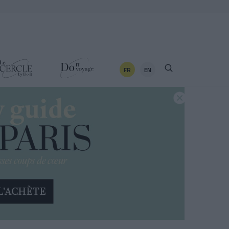
FR
EN