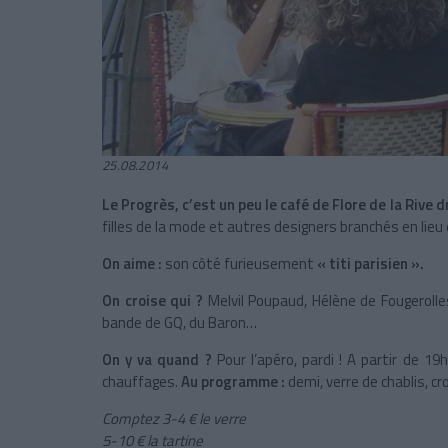
25.08.2014
Le Progrès, c’est un peu le café de Flore de la Rive d
filles de la mode et autres designers branchés en lieu
On aime :
son côté furieusement
« titi parisien ».
On croise qui ?
Melvil Poupaud, Hélène de Fougerolles
bande de GQ, du Baron…
On y va quand ?
Pour l’apéro, pardi ! A partir de 1
chauffages.
Au programme :
demi, verre de chablis, c
Comptez 3-4 € le verre
5-10 € la tartine