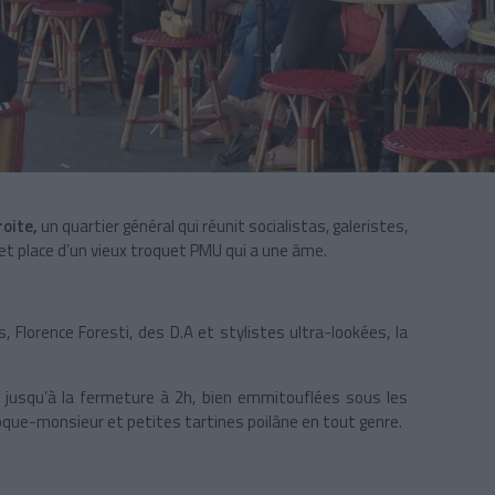
roite,
un quartier général qui réunit socialistas, galeristes,
 et place d’un vieux troquet PMU qui a une âme.
, Florence Foresti, des D.A et stylistes ultra-lookées, la
9h jusqu’à la fermeture à 2h, bien emmitouflées sous les
roque-monsieur et petites tartines poilâne en tout genre.