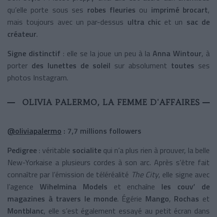
qu’elle porte sous ses
robes fleuries
ou
imprimé brocart
,
mais toujours avec un par-dessus
ultra chic
et un
sac de
créateur
.
Signe distinctif
: elle se la joue un peu à la
Anna Wintour
, à
porter
des lunettes de soleil
sur absolument
toutes
ses
photos Instagram.
OLIVIA PALERMO, LA FEMME D'AFFAIRES
@oliviapalermo
: 7,7 millions followers
Pedigree
: véritable
socialite
qui n’a plus rien à prouver, la belle
New-Yorkaise a plusieurs cordes à son arc. Après s’être fait
connaître par l’émission de téléréalité
The City
, elle signe avec
l’agence
Wihelmina Models
et enchaîne
les couv’ de
magazines à travers le monde
. Égérie
Mango
,
Rochas
et
Montblanc
, elle s’est également essayé au petit écran dans