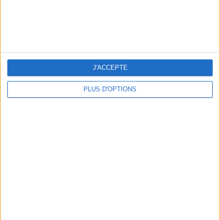
J'ACCEPTE
5 BONS ROMANS EN FORMAT POCHE À DÉVORER CET ÉTÉ
PLUS D'OPTIONS
LES PLUS BEAUX BAGAGES POUR VOYAGER AVEC STYLE