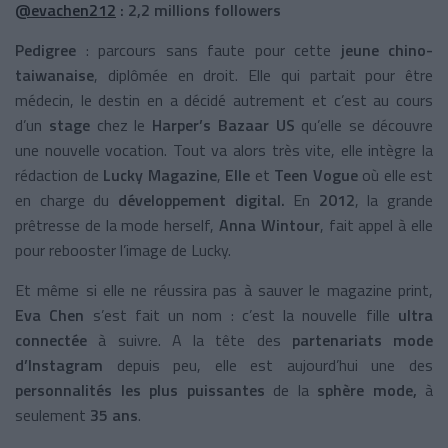
@evachen212
: 2,2 millions followers
Pedigree
: parcours sans faute pour cette
jeune chino-
taiwanaise
, diplômée en droit. Elle qui partait pour être
médecin, le destin en a décidé autrement et c’est au cours
d’un
stage
chez le
Harper’s Bazaar US
qu’elle se découvre
une nouvelle vocation. Tout va alors très vite, elle intègre la
rédaction de
Lucky Magazine
,
Elle
et
Teen Vogue
où elle est
en charge du
développement digital.
En
2012
, la grande
prêtresse de la mode herself,
Anna Wintour
, fait appel à elle
pour rebooster l’image de Lucky.
Et même si elle ne réussira pas à sauver le magazine print,
Eva Chen
s’est fait un nom : c’est la nouvelle fille
ultra
connectée
à suivre. A la tête des
partenariats mode
d’Instagram
depuis peu, elle est aujourd’hui une des
personnalités les plus puissantes
de la
sphère mode,
à
seulement
35 ans
.