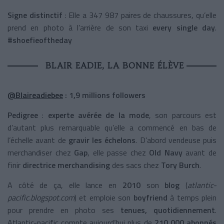
Signe distinctif
: Elle a 347 987 paires de chaussures, qu’elle
prend en photo à l’arrière de son taxi
every single day
.
#shoefieoftheday
BLAIR EADIE, LA BONNE ÉLÈVE
@Blaireadiebee
: 1,9 millions
followers
Pedigree
:
experte avérée
de la mode
, son parcours est
d’autant plus remarquable qu’elle a commencé en bas de
l’échelle avant de
gravir les échelons
. D’abord vendeuse puis
merchandiser chez
Gap
, elle passe chez
Old Navy
avant de
finir
directrice merchandising
des sacs chez
Tory Burch
.
A côté de ça, elle lance en
2010
son
blog
(
atlantic-
pacific.blogspot.com
) et emploie son
boyfriend
à temps plein
pour prendre en photo ses
tenues, quotidiennement
.
Atlantic-pacific compte aujourd’hui plus de
210 000 abonnés