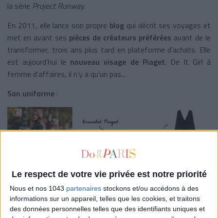
la série
Project Runway.
En 2011, elle lance son propre
blog
qui décrit ses voyages et
met en avant ses
pièces de créateurs préférées
avant de le
transformer, trois ans plus tard en plateforme d’achats.
Elle
est aujourd’hui le
nouveau visage de Piaget
. De It Girl à
femme d’affaires, il n’y a qu’un pas...
Son uniforme
:
Le respect de votre vie privée est notre priorité
Nous et nos 1043
partenaires
stockons et/ou accédons à des
informations sur un appareil, telles que les cookies, et traitons
Robe longue en mousseline imprimée ‘Riane’, Maje, 295€ -
des données personnelles telles que des identifiants uniques et