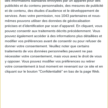
des informations standards envoyées par un appareil pour des
Ceinture tressée en cuir, Galeries Lafayette, 24,99€ -
publicités et du contenu personnalisés, des mesures de publicité
Cuissardes en cuir suède, Sam Edelman, 315€ -
Bracelet
et de contenu, des études d'audience et le développement de
ouvert ‘Possession’, Piaget, 1760€
services.
Avec votre permission, nos 1043 partenaires et nous-
mêmes pouvons utiliser des données de géolocalisation
Son style
:
Preppy
, c’est presque elle
qui a inventé le
précises et d’identification par scan d'appareil. En cliquant, vous
concept.
Comprenez du coup, toujours parfaite… Parfaite, ou
pouvez consentir aux traitements décrits précédemment. Vous
énervante ?
pouvez également accéder à des informations plus détaillées et
modifier vos préférences avant de consentir ou pour refuser de
Signe distinctif
: A son compteur,
zéro fashion faux pas
.
donner votre consentement.
Veuillez noter que certains
Puis, on lui piquerait bien son
sublime husband
, le mannequin
traitements de vos données personnelles peuvent ne pas
nécessiter votre consentement, mais vous avez le droit de vous
allemand
Johannes Huebl
. Impossible de ne pas se pâmer
y opposer. Vous pouvez modifier vos préférences ou retirer
devant son corps d’Apollon, qu’Olivia ne se lasse pas
votre consentement à tout moment en revenant sur ce site et en
d’instagramer à longueur de journée…
cliquant sur le bouton "Confidentialité" en bas de la page Web.
LEANDRA MEDINE, LA JEANNE DAMAS
LOCALE
@leandramedine
: 1 million de
followers -
@manrepeller :
1,5 millions d'abonnés