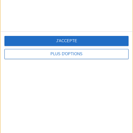
J'ACCEPTE
PLUS D'OPTIONS
NOS ADRESSES CHOUCHOUTES POUR UNE VIRÉE À DEAUVILLE-TROUVILLE