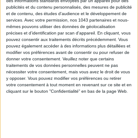
des informations standards envoyées par un appareil pour des
spiritueux dont des sakés et
umeshus
d’exception, de
publicités et du contenu personnalisés, des mesures de publicité
sublimes
céramiques
, des objets décoratifs porte-bonheur
et de contenu, des études d'audience et le développement de
en bois peint et bien sûr tout le service pour reproduire à la
services.
Avec votre permission, nos 1043 partenaires et nous-
maison une véritable
cérémonie du thé
. Vous n’y connaissez
mêmes pouvons utiliser des données de géolocalisation
rien et êtes perdu·e·s à la lecture des étiquettes ? Une équipe
précises et d’identification par scan d'appareil. En cliquant, vous
pouvez consentir aux traitements décrits précédemment. Vous
sur place se charge de tout vous expliquer et vous conseiller
pouvez également accéder à des informations plus détaillées et
au mieux selon vos envies et besoins.
modifier vos préférences avant de consentir ou pour refuser de
donner votre consentement.
Veuillez noter que certains
HIS Paris
, 2 rue du Renard, Paris 4e. Ouvert du lundi au
traitements de vos données personnelles peuvent ne pas
samedi de 11h à 19h30.
nécessiter votre consentement, mais vous avez le droit de vous
y opposer. Vous pouvez modifier vos préférences ou retirer
© His par Veronese.
votre consentement à tout moment en revenant sur ce site et en
cliquant sur le bouton "Confidentialité" en bas de la page Web.
Découvrez aussi
3 restaurants coréens à tester d’urgence
et
3 expériences japonaises à tester une fois dans sa vie
.
écrit par
CLÉMENCE RENOUX