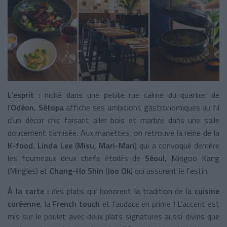
L’esprit :
niché dans une petite rue calme du quartier de
l’
Odéon
,
Sétopa
affiche ses ambitions gastronomiques au fil
d’un décor chic faisant aller bois et marbre dans une salle
doucement tamisée. Aux manettes, on retrouve la reine de la
K-food
,
Linda Lee
(
Misu
,
Mari-Mari
) qui a convoqué derrière
les fourneaux deux chefs étoilés de
Séoul
, Mingoo Kang
(Mingles) et
Chang-Ho Shin
(
Joo Ok
) qui assurent le festin.
À la carte :
des plats qui honorent la tradition de la
cuisine
coréenne
, la
French touch
et l’audace en prime ! L’accent est
mis sur le poulet avec deux plats signatures aussi divins que