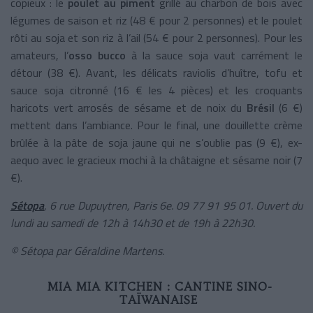
copieux : le
poulet au piment
grillé au charbon de bois avec
légumes de saison et riz (48 € pour 2 personnes) et le poulet
rôti au soja et son riz à l’ail (54 € pour 2 personnes). Pour les
amateurs, l’
osso bucco
à la sauce soja vaut carrément le
détour (38 €). Avant, les délicats raviolis d’huître, tofu et
sauce soja citronné (16 € les 4 pièces) et les croquants
haricots vert arrosés de sésame et de noix du
Brésil
(6 €)
mettent dans l’ambiance. Pour le final, une douillette crème
brûlée à la pâte de soja jaune qui ne s’oublie pas (9 €), ex-
aequo avec le gracieux mochi à la châtaigne et sésame noir (7
€).
Sétopa
, 6 rue Dupuytren, Paris 6e. 09 77 91 95 01. Ouvert du
lundi au samedi de 12h à 14h30 et de 19h à 22h30.
© Sétopa par Géraldine Martens.
MIA MIA KITCHEN : CANTINE SINO-
TAÏWANAISE