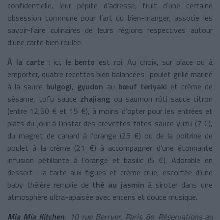
confidentielle, leur pépite d’adresse, fruit d’une certaine
obsession commune pour l’art du bien-manger, associe les
savoir-faire culinaires de leurs régions respectives autour
d’une carte bien roulée.
À la carte :
ici, le
bento
est roi. Au choix, sur place ou à
emporter, quatre recettes bien balancées : poulet grillé mariné
à la sauce
bulgogi
,
gyudon
au
bœuf teriyaki
et crème de
sésame, tofu sauce
zhajiang
ou saumon rôti sauce citron
(entre 12,50 € et 15 €), à moins d’opter pour les entrées et
plats du jour à l’instar des crevettes frites sauce yuzu (7 €),
du magret de canard à l’orange (25 €) ou de la poitrine de
poulet à la crème (21 €) à accompagner d’une étonnante
infusion pétillante à l’orange et basilic (5 €). Adorable en
dessert : la tarte aux figues et crème crue, escortée d’une
baby théière remplie de
thé au jasmin
à siroter dans une
atmosphère ultra-apaisée avec encens et douce musique.
Mia Mia Kitchen
, 10 rue Berryer, Paris 8e. Réservations au