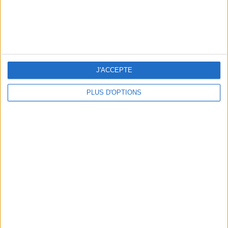
LES BIJOUX QUI SENTENT BON L’ÉTÉ
J'ACCEPTE
PLUS D'OPTIONS
LA TONG, VERSION IT-SHOE