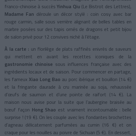
franco-chinoise à succès
Yinhua Qiu
(Le Bistrot des Lettres),
Madame Fan
déroule un décor stylé : coin cosy avec bar
rouge carmin, salle sous verrière alignant de belles tables en
marbre posées sur des tapis ornés de dragons et petit bijou
de salon privé pour 12 convives niché à l’étage.
À la carte :
un florilège de plats raffinés enivrés de saveurs
qui mettent en avant les recettes iconiques de la
gastronomie chinoise
sous influences française avec des
ingrédients locaux et de saison. Pour commencer en partage,
les fameux
Xiao Long Bao
au porc ibérique et bouillon (14 €)
et la fringante daurade à cru marinée au soja, rehaussée
d’œufs de saumon et d’une pointe de raifort (14 €). La
maison nous avise pour la suite que l’aubergine braisée au
bœuf façon
Hong Shao
est vraiment incontournable : belle
surprise ! (19 €). On les couple avec les fondantes brochettes
d’agneau délicatement parfumées au cumin (16 €) et on
craque pour les nouilles au poivre de Sichuan (5 €). En dessert,