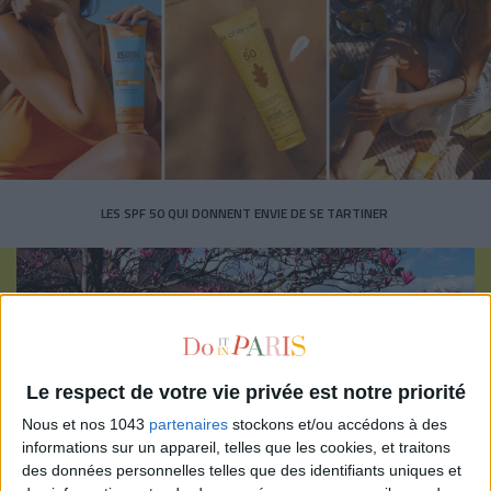
LES SPF 50 QUI DONNENT ENVIE DE SE TARTINER
Le respect de votre vie privée est notre priorité
Inscrivez-vous à notre newsletter
Nous et nos 1043
partenaires
stockons et/ou accédons à des
informations sur un appareil, telles que les cookies, et traitons
des données personnelles telles que des identifiants uniques et
S'INSCRIRE