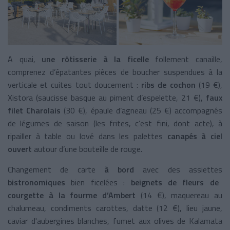
A quai,
une rôtisserie à la ficelle
follement canaille,
comprenez d’épatantes pièces de boucher suspendues à la
verticale et cuites tout doucement :
ribs de cochon
(19 €),
Xistora (saucisse basque au piment d’espelette, 21 €),
faux
filet Charolais
(30 €), épaule d’agneau (25 €) accompagnés
de légumes de saison (les frites, c’est fini, dont acte), à
ripailler à table ou lové dans les palettes
canapés à ciel
ouvert
autour d’une bouteille de rouge.
Changement de carte
à bord
avec des assiettes
bistronomiques
bien ficelées :
beignets de fleurs de
courgette à la fourme d’Ambert
(14 €), maquereau au
chalumeau, condiments carottes, datte (12 €), lieu jaune,
caviar d'aubergines blanches, fumet aux olives de Kalamata