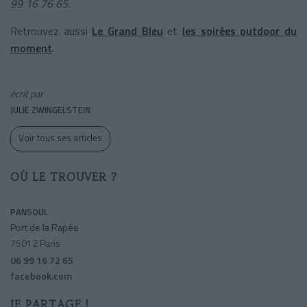
99 16 76 65.
Retrouvez aussi
Le Grand Bleu
et
les soirées outdoor du
moment
.
écrit par
JULIE ZWINGELSTEIN
Voir tous ses articles
OÙ LE TROUVER ?
PANSOUL
Port de la Rapée
75012 Paris
06 99 16 72 65
facebook.com
JE PARTAGE !