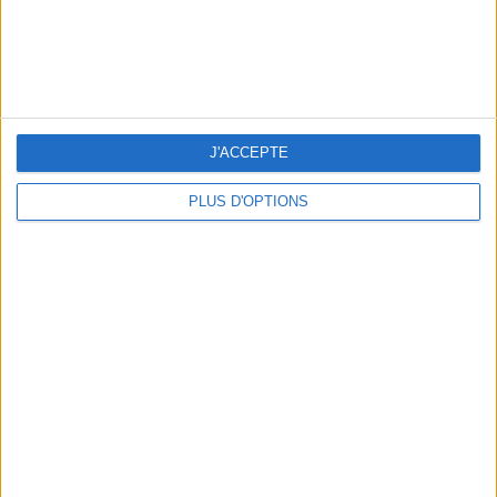
LES MEILLEURES TABLES SUDISTES DE PARIS
J'ACCEPTE
PLUS D'OPTIONS
5 ESCAPADES AVEC SPA À MOINS DE 2H DE PARIS