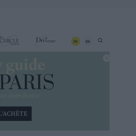
FR
EN