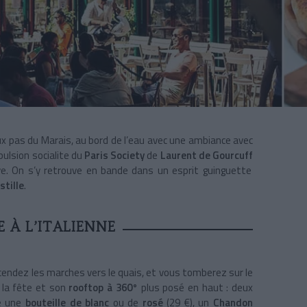
eux pas du Marais, au bord de l’eau avec une ambiance avec
pulsion socialite du
Paris Society
de
Laurent de Gourcuff
e. On s’y retrouve en bande dans un esprit guinguette
stille
.
 À L’ITALIENNE
scendez les marches vers le quais, et vous tomberez sur le
 la fête et son
rooftop
à 360°
plus posé
en haut : deux
e une
bouteille de blanc
ou de
rosé
(29 €), un
Chandon