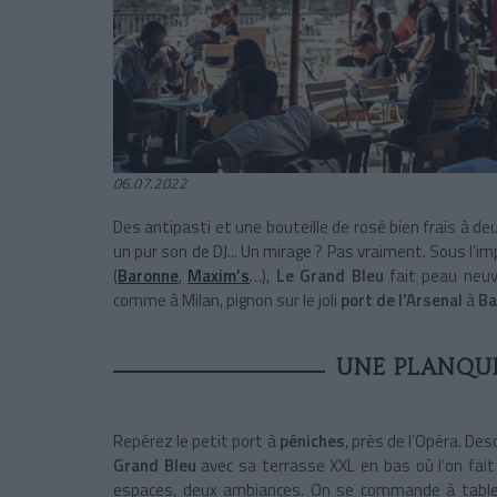
06.07.2022
Des antipasti et une bouteille de rosé bien frais à d
un pur son de DJ... Un mirage ? Pas vraiment. Sous l’im
(
Baronne
,
Maxim’s
…),
Le Grand Bleu
fait peau neuv
comme à Milan, pignon sur le joli
port de l’Arsenal
à
Ba
UNE PLANQUE
Repérez le petit port à
péniches
, près de l’Opéra. De
Grand Bleu
avec sa terrasse XXL en bas où l’on fait
espaces, deux ambiances. On se commande à tabl