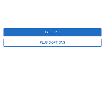
NOS ADRESSES CHOUCHOUTES POUR UNE VIRÉE À DEAUVILLE-TROUVILLE
J'ACCEPTE
PLUS D'OPTIONS
LES NOUVEAUX Q.G. STREET FOOD QUI FONT SALIVER PARIS