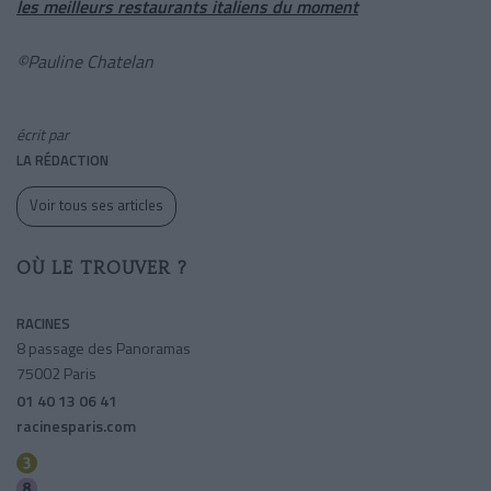
les meilleurs restaurants italiens du moment
©Pauline Chatelan
écrit par
LA RÉDACTION
Voir tous ses articles
OÙ LE TROUVER ?
RACINES
8 passage des Panoramas
75002 Paris
01 40 13 06 41
racinesparis.com
Bourse
Richelieu-drouot