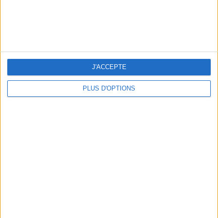
J'ACCEPTE
PLUS D'OPTIONS
RECETTE : LA PASTÈQUE ÉTOILÉE DE L’ÉTÉ