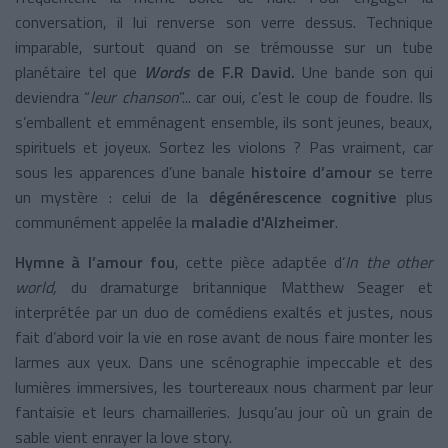
conversation, il lui renverse son verre dessus. Technique
imparable, surtout quand on se trémousse sur un tube
planétaire tel que
Words
de F.R David.
Une bande son qui
deviendra “
leur chanson
”... car oui, c’est le coup de foudre. Ils
s’emballent et emménagent ensemble, ils sont jeunes, beaux,
spirituels et joyeux. Sortez les violons ? Pas vraiment, car
sous les apparences d’une banale
histoire d’amour
se terre
un mystère : celui de la
dégénérescence cognitive
plus
communément appelée la
maladie d'Alzheimer
.
Hymne à l’amour fou
, cette pièce adaptée d’
In the other
world,
du dramaturge britannique
Matthew Seager
et
interprétée par un duo de comédiens exaltés et justes, nous
fait d’abord voir la vie en rose avant de nous faire monter les
larmes aux yeux. Dans une scénographie impeccable et des
lumières immersives, les tourtereaux nous charment par leur
fantaisie et leurs chamailleries. Jusqu’au jour où un grain de
sable vient enrayer la love story.