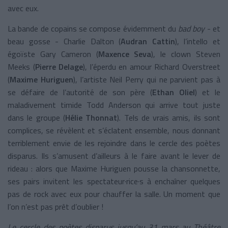
avec eux.
La bande de copains se compose évidemment du
bad boy
- et
beau gosse - Charlie Dalton (
Audran Cattin
), l’intello et
égoïste Gary Cameron (
Maxence Seva
), le clown Steven
Meeks (
Pierre
Delage
), l’éperdu en amour Richard Overstreet
(
Maxime Huriguen
), l’artiste Neil Perry qui ne parvient pas à
se défaire de l’autorité de son père (
Ethan Oliel
) et le
maladivement timide Todd Anderson qui arrive tout juste
dans le groupe (
Hélie Thonnat
). Tels de vrais amis, ils sont
complices, se révèlent et s’éclatent ensemble, nous donnant
terriblement envie de les rejoindre dans le cercle des poètes
disparus. Ils s’amusent d’ailleurs à le faire avant le lever de
rideau : alors que Maxime Huriguen pousse la chansonnette,
ses pairs invitent les spectateur·rice·s à enchaîner quelques
pas de rock avec eux pour chauffer la salle. Un moment que
l’on n’est pas prêt d’oublier !
Le cercle des poètes disparus jusqu’au 31 mars au Théâtre