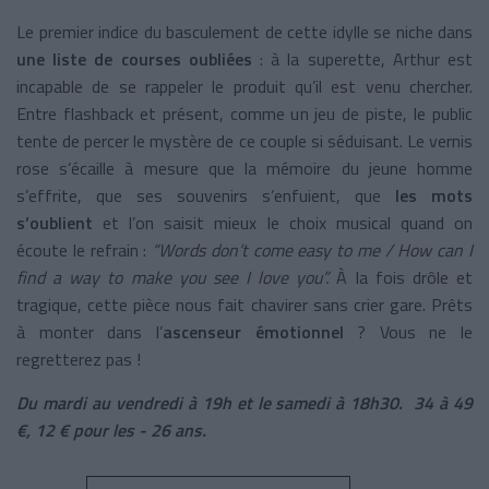
Le premier indice du basculement de cette idylle se niche dans
une liste de courses oubliées
: à la superette, Arthur est
incapable de se rappeler le produit qu’il est venu chercher.
Entre flashback et présent, comme un jeu de piste, le public
tente de percer le mystère de ce couple si séduisant. Le vernis
rose s’écaille à mesure que la mémoire du jeune homme
s’effrite, que ses souvenirs s’enfuient, que
les mots
s’oublient
et l’on saisit mieux le choix musical quand on
écoute le refrain :
“Words don’t come easy to me / How can I
find a way to make you see I love you”.
À la fois drôle et
tragique, cette pièce nous fait chavirer sans crier gare. Prêts
à monter dans l’
ascenseur émotionnel
? Vous ne le
regretterez pas !
D
u mardi au vendredi à 19h et le samedi à 18h30. 34 à 49
€, 12 € pour les - 26 ans.