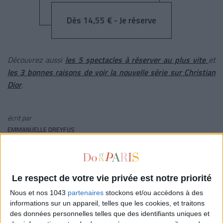
Dès 14,55 € - Je réserve
Découvrez aussi
les 5 spectacles à réserver au plus vite
et
les 3 bonnes raisons de voir la nouvelle série sur Christian
Dior
.
écrit par
EMMANUELLE DREYFUS
Voir tous ses articles
LOU COHEN
Le respect de votre vie privée est notre priorité
Nous et nos 1043
partenaires
stockons et/ou accédons à des
Voir tous ses articles
informations sur un appareil, telles que les cookies, et traitons
des données personnelles telles que des identifiants uniques et