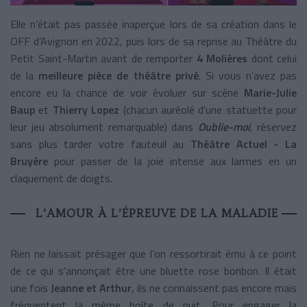
Elle n’était pas passée inaperçue lors de sa création dans le
OFF d’Avignon en 2022, puis lors de sa reprise au Théâtre du
Petit Saint-Martin avant de remporter
4 Molières
dont celui
de la
meilleure pièce de théâtre privé
. Si vous n’avez pas
encore eu la chance de voir évoluer sur scène
Marie-Julie
Baup
et
Thierry Lopez
(chacun auréolé d’une statuette pour
leur jeu absolument remarquable) dans
Oublie-moi
, réservez
sans plus tarder votre fauteuil au
Théâtre Actuel - La
Bruyère
pour passer de la joie intense aux larmes en un
claquement de doigts.
L’AMOUR À L’ÉPREUVE DE LA MALADIE
Rien ne laissait présager que l’on ressortirait ému à ce point
de ce qui s'annonçait être une bluette rose bonbon. Il était
une fois
Jeanne et Arthur
, ils ne connaissent pas encore mais
fréquentent la même boîte de nuit. Pour engager la