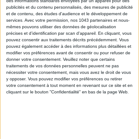
des informations standards envoyées par un appareil pour des
OÙ LE TROUVER ?
publicités et du contenu personnalisés, des mesures de publicité
et de contenu, des études d'audience et le développement de
THÉÂTRE ANTOINE
services.
Avec votre permission, nos 1043 partenaires et nous-
14, boulevard de Strasbourg
mêmes pouvons utiliser des données de géolocalisation
75010 Paris
précises et d’identification par scan d'appareil. En cliquant, vous
01 42 08 77 71
pouvez consentir aux traitements décrits précédemment. Vous
theatre-antoine.com
pouvez également accéder à des informations plus détaillées et
modifier vos préférences avant de consentir ou pour refuser de
Strasbourg-saint-denis
donner votre consentement.
Veuillez noter que certains
Chateau D'eau
traitements de vos données personnelles peuvent ne pas
Strasbourg-saint-denis
nécessiter votre consentement, mais vous avez le droit de vous
y opposer. Vous pouvez modifier vos préférences ou retirer
JE PARTAGE !
votre consentement à tout moment en revenant sur ce site et en
cliquant sur le bouton "Confidentialité" en bas de la page Web.