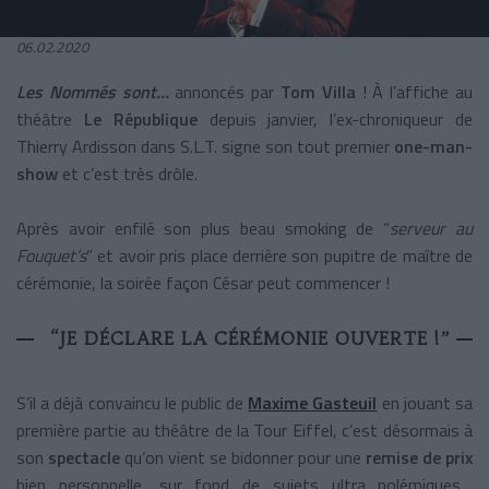
06.02.2020
Les Nommés sont…
annoncés par
Tom Villa
! À l’affiche au
théâtre
Le République
depuis janvier, l’ex-chroniqueur de
Thierry Ardisson dans S.L.T. signe son tout premier
one-man-
show
et c’est très drôle.
Après avoir enfilé son plus beau smoking de “
serveur au
Fouquet’s
” et avoir pris place derrière son pupitre de maître de
cérémonie, la soirée façon César peut commencer !
“JE DÉCLARE LA CÉRÉMONIE OUVERTE !”
S’il a déjà convaincu le public de
Maxime Gasteuil
en jouant sa
première partie au théâtre de la Tour Eiffel, c’est désormais à
son
spectacle
qu’on vient se bidonner pour une
remise de prix
bien personnelle, sur fond de sujets ultra polémiques.