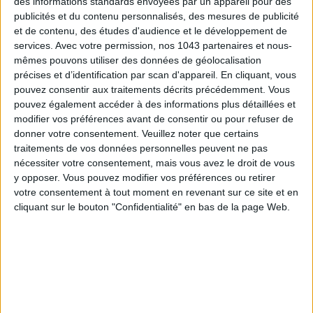
des informations standards envoyées par un appareil pour des
publicités et du contenu personnalisés, des mesures de publicité
et de contenu, des études d'audience et le développement de
services.
Avec votre permission, nos 1043 partenaires et nous-
mêmes pouvons utiliser des données de géolocalisation
précises et d’identification par scan d'appareil. En cliquant, vous
ADOPT PARFUMS RÉVOLUTIONNE LA PARFUMERIE MADE IN FRANCE À PETIT PRIX
pouvez consentir aux traitements décrits précédemment. Vous
pouvez également accéder à des informations plus détaillées et
modifier vos préférences avant de consentir ou pour refuser de
donner votre consentement.
Veuillez noter que certains
traitements de vos données personnelles peuvent ne pas
nécessiter votre consentement, mais vous avez le droit de vous
y opposer. Vous pouvez modifier vos préférences ou retirer
votre consentement à tout moment en revenant sur ce site et en
cliquant sur le bouton "Confidentialité" en bas de la page Web.
TOUT CE QUE VOUS DEVEZ FAIRE À PARIS EN AOÛT