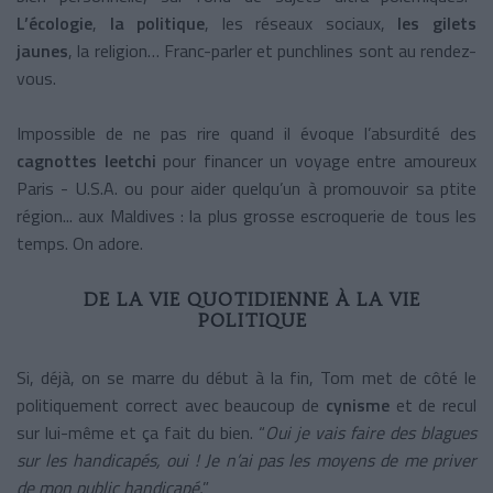
L’écologie
,
la politique
, les réseaux sociaux,
les gilets
jaunes
, la religion… Franc-parler et punchlines sont au rendez-
vous.
Impossible de ne pas rire quand il évoque l’absurdité des
cagnottes leetchi
pour financer un voyage entre amoureux
Paris - U.S.A. ou pour aider quelqu’un à promouvoir sa ptite
région... aux Maldives : la plus grosse escroquerie de tous les
temps. On adore.
DE LA VIE QUOTIDIENNE À LA VIE
POLITIQUE
Si, déjà, on se marre du début à la fin, Tom met de côté le
politiquement correct avec beaucoup de
cynisme
et de recul
sur lui-même et ça fait du bien. “
Oui je vais faire des blagues
sur les handicapés, oui ! Je n’ai pas les moyens de me priver
de mon public handicapé.
”