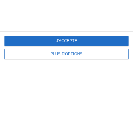
J'ACCEPTE
LES MEILLEURES TABLES SUDISTES DE PARIS
PLUS D'OPTIONS
5 ESCAPADES AVEC SPA À MOINS DE 2H DE PARIS