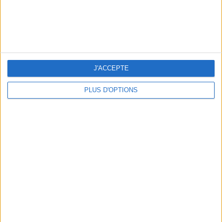
J'ACCEPTE
PLUS D'OPTIONS
LE VESTIAIRE PLAGE QUI FAIT RÊVER