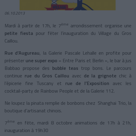
06.10.2013
ème
Mardi à partir de 17h, le 7
arrondissement organise une
petite fiesta
pour fêter l’inauguration du Village du Gros
Caillou.
Rue d’Augureau
,
la Galerie Pascale
Lehalle en profite pour
présenter
une super expo
« Entre Paris et Berlin », le bar à jus
Babbao propose des
bubble teas
trop bons. Le parcours
continue
rue du Gros Caillou
avec
de la grignote
chic à
l’épicerie fine Tuscany et
rue de l’Exposition
avec les
cocktail-party de Rainbow People et de
la Galerie
112.
Ne loupez la pinata remplie de bonbons chez Shanghai Trio, la
boutique d’artisanat chinois.
ème
7
en fête, mardi 8 octobre animations de 17h à 21h,
inauguration à 19h30