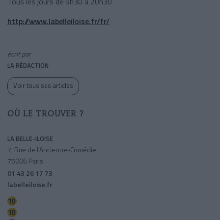
Tous les jours de 9h30 à 20h30
http://www.labelleiloise.fr/fr/
écrit par
LA RÉDACTION
Voir tous ses articles
OÙ LE TROUVER ?
LA BELLE-ILOISE
7, Rue de l'Ancienne-Comédie
75006 Paris
01 43 26 17 73
labelleiloise.fr
Odeon
Mabillon