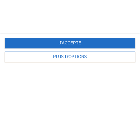
J'ACCEPTE
PLUS D'OPTIONS
5 ESCAPADES AVEC SPA À MOINS DE 2H DE PARIS