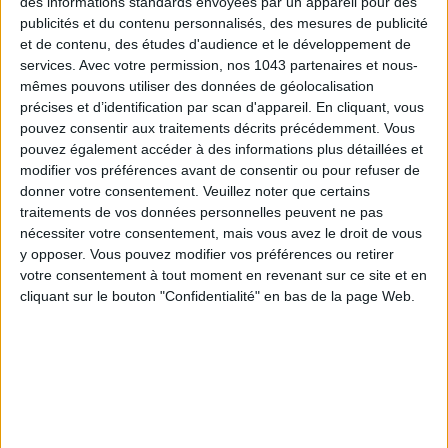
des informations standards envoyées par un appareil pour des
publicités et du contenu personnalisés, des mesures de publicité
et de contenu, des études d'audience et le développement de
services.
Avec votre permission, nos 1043 partenaires et nous-
mêmes pouvons utiliser des données de géolocalisation
précises et d’identification par scan d'appareil. En cliquant, vous
pouvez consentir aux traitements décrits précédemment. Vous
pouvez également accéder à des informations plus détaillées et
TOUT CE QUE VOUS DEVEZ FAIRE À PARIS EN AOÛT
modifier vos préférences avant de consentir ou pour refuser de
donner votre consentement.
Veuillez noter que certains
traitements de vos données personnelles peuvent ne pas
nécessiter votre consentement, mais vous avez le droit de vous
y opposer. Vous pouvez modifier vos préférences ou retirer
votre consentement à tout moment en revenant sur ce site et en
cliquant sur le bouton "Confidentialité" en bas de la page Web.
LES SPF 50 QUI DONNENT ENVIE DE SE TARTINER