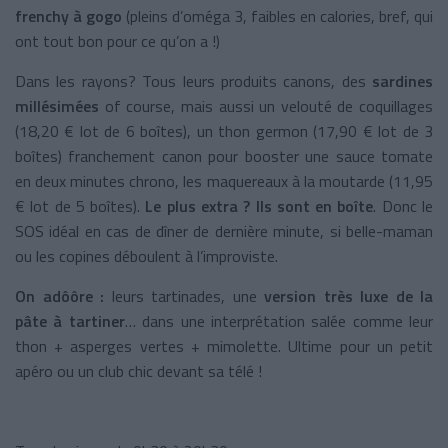
frenchy à gogo
(pleins d’oméga 3, faibles en calories, bref, qui
ont tout bon pour ce qu’on a !)
Dans les rayons? Tous leurs produits canons, des
sardines
millésimées
of course, mais aussi un velouté de coquillages
(18,20 € lot de 6 boîtes), un thon germon (17,90 € lot de 3
boîtes) franchement canon pour booster une sauce tomate
en deux minutes chrono, les maquereaux à la moutarde (11,95
€ lot de 5 boîtes).
Le plus extra ? Ils sont en boîte
. Donc le
SOS idéal en cas de dîner de dernière minute, si belle-maman
ou les copines déboulent à l’improviste.
On adôôre :
leurs tartinades, une
version très luxe de la
pâte à tartiner
… dans une interprétation salée comme leur
thon + asperges vertes + mimolette. Ultime pour un petit
apéro ou un club chic devant sa télé !