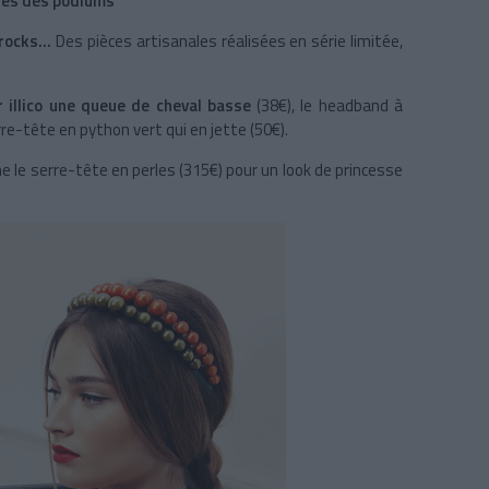
irés des podiums
s rocks…
Des pièces artisanales réalisées en série limitée,
r illico une queue de cheval basse
(38€)
, le headband à
erre-tête en python vert qui en jette (50€)
.
e le serre-tête en perles (315€)
pour un look de princesse