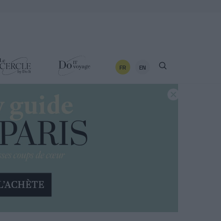
FR
EN