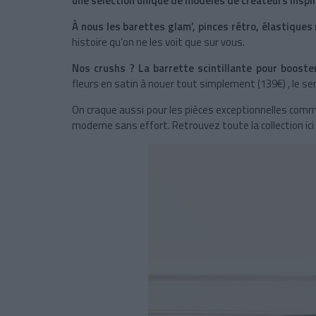
une sélection unique de modèles de créateurs insp
À nous les barettes glam’, pinces rétro, élastique
histoire qu’on ne les voit que sur vous.
Nos crushs ? La barrette scintillante pour booste
fleurs en satin à nouer tout simplement (139€)
, le s
On craque aussi pour les pièces exceptionnelles comm
moderne sans effort. Retrouvez toute la collection ici