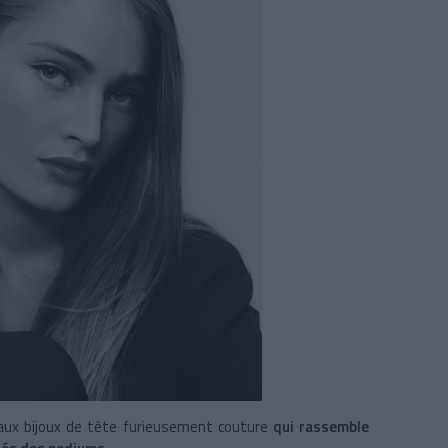
aux bijoux de tête furieusement couture
qui rassemble