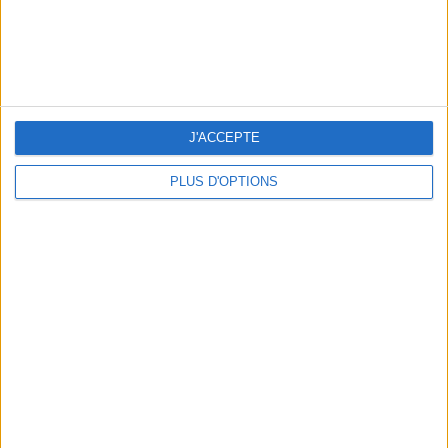
J'ACCEPTE
PLUS D'OPTIONS
LES NOUVEAUX Q.G. STREET FOOD QUI FONT SALIVER PARIS