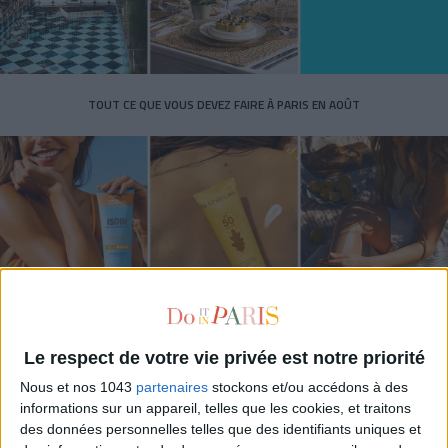
TOUT CE QUE VOUS DEVEZ FAIRE À PARIS EN AOÛT
Le respect de votre vie privée est notre priorité
LES SPF 50 QUI DONNENT ENVIE DE SE TARTINER
Nous et nos 1043
partenaires
stockons et/ou accédons à des
informations sur un appareil, telles que les cookies, et traitons
des données personnelles telles que des identifiants uniques et