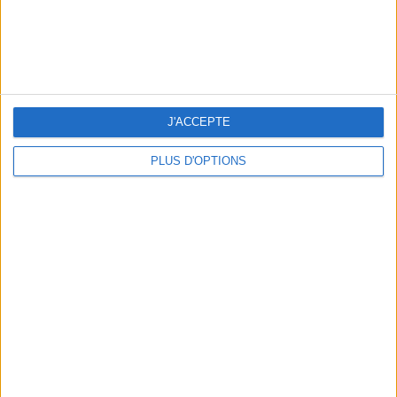
LES MEILLEURES TABLES SUDISTES DE PARIS
J'ACCEPTE
PLUS D'OPTIONS
5 ESCAPADES AVEC SPA À MOINS DE 2H DE PARIS