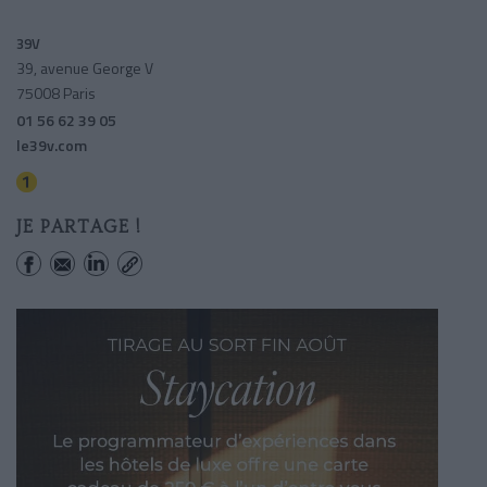
39V
39, avenue George V
75008 Paris
01 56 62 39 05
le39v.com
George V
JE PARTAGE !