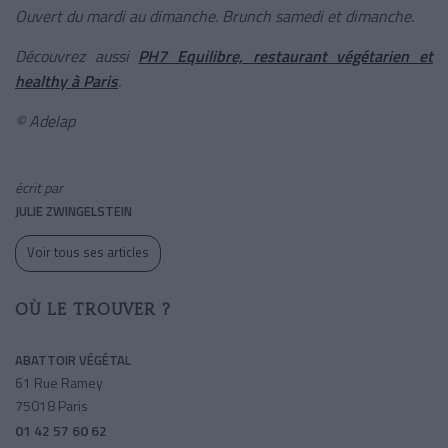
Ouvert du mardi au dimanche. Brunch samedi et dimanche.
Découvrez aussi
PH7 Equilibre, restaurant végétarien et
healthy à Paris
.
© Adelap
écrit par
JULIE ZWINGELSTEIN
Voir tous ses articles
OÙ LE TROUVER ?
ABATTOIR VÉGÉTAL
61 Rue Ramey
75018 Paris
01 42 57 60 62