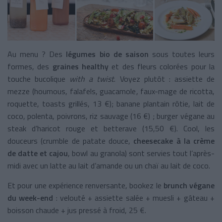
Au menu ? Des
légumes bio de saison
sous toutes leurs
formes, des
graines healthy
et des fleurs colorées pour la
touche bucolique
with a twist
. Voyez plutôt : assiette de
mezze (houmous, falafels, guacamole, faux-mage de ricotta,
roquette, toasts grillés, 13 €); banane plantain rôtie, lait de
coco, polenta, poivrons, riz sauvage (16 €) ; burger végane au
steak d’haricot rouge et betterave (15,50 €). Cool, les
douceurs (crumble de patate douce,
cheesecake à la crème
de datte et cajou
, bowl au granola) sont servies tout l’après-
midi avec un latte au lait d’amande ou un chaï au lait de coco.
Et pour une expérience renversante, bookez le
brunch végane
du week-end
: velouté + assiette salée + muesli + gâteau +
boisson chaude + jus pressé à froid, 25 €.