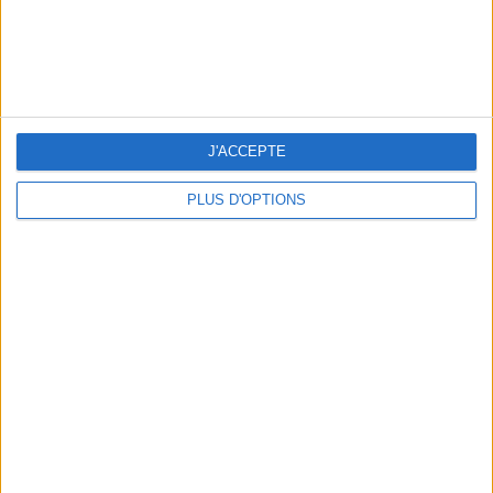
LES MEILLEURES TABLES SUDISTES DE PARIS
J'ACCEPTE
PLUS D'OPTIONS
5 ESCAPADES AVEC SPA À MOINS DE 2H DE PARIS