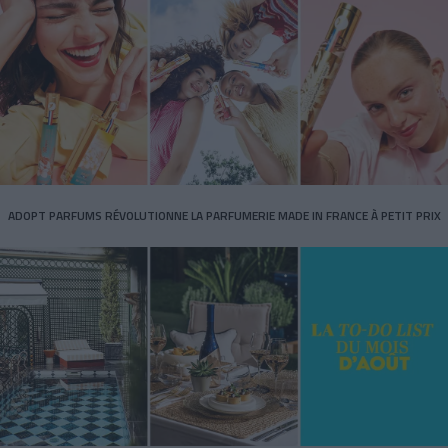
ADOPT PARFUMS RÉVOLUTIONNE LA PARFUMERIE MADE IN FRANCE À PETIT PRIX