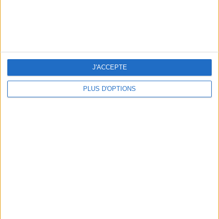
J'ACCEPTE
PLUS D'OPTIONS
NOS ADRESSES CHOUCHOUTES POUR UNE VIRÉE À DEAUVILLE-TROUVILLE