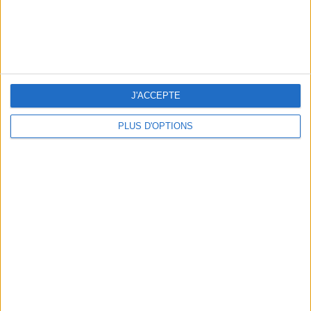
J'ACCEPTE
PLUS D'OPTIONS
5 ESCAPADES AVEC SPA À MOINS DE 2H DE PARIS