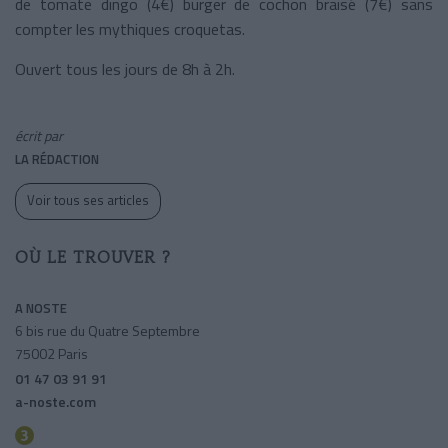
de tomate dingo (4€) burger de cochon braisé (7€) sans
compter les mythiques croquetas.
Ouvert tous les jours de 8h à 2h.
écrit par
LA RÉDACTION
Voir tous ses articles
OÙ LE TROUVER ?
A NOSTE
6 bis rue du Quatre Septembre
75002 Paris
01 47 03 91 91
a-noste.com
Quatre Septembre