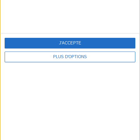
LES NOUVEAUX Q.G. STREET FOOD QUI FONT SALIVER PARIS
J'ACCEPTE
PLUS D'OPTIONS
LE VESTIAIRE PLAGE QUI FAIT RÊVER