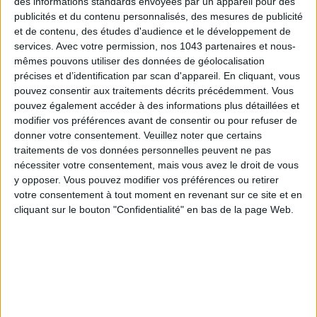
des informations standards envoyées par un appareil pour des
publicités et du contenu personnalisés, des mesures de publicité
et de contenu, des études d'audience et le développement de
services.
Avec votre permission, nos 1043 partenaires et nous-
LES PLUS BEAUX BAGAGES POUR VOYAGER AVEC STYLE
mêmes pouvons utiliser des données de géolocalisation
précises et d’identification par scan d'appareil. En cliquant, vous
pouvez consentir aux traitements décrits précédemment. Vous
pouvez également accéder à des informations plus détaillées et
modifier vos préférences avant de consentir ou pour refuser de
donner votre consentement.
Veuillez noter que certains
traitements de vos données personnelles peuvent ne pas
nécessiter votre consentement, mais vous avez le droit de vous
y opposer. Vous pouvez modifier vos préférences ou retirer
votre consentement à tout moment en revenant sur ce site et en
cliquant sur le bouton "Confidentialité" en bas de la page Web.
ÉLYSÉE - ÉTOILE : LES ADRESSES CHICS À RETENIR