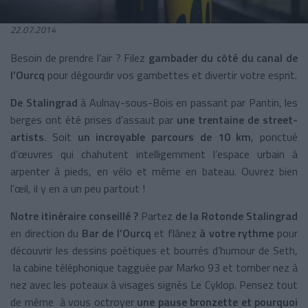
22.07.2014
Besoin de prendre l’air ? Filez
gambader du côté du canal de
l’Ourcq
pour dégourdir vos gambettes et divertir votre esprit.
De Stalingrad
à Aulnay-sous-Bois en passant par Pantin, les
berges ont été prises d’assaut par
une trentaine de street-
artists
. Soit
un incroyable parcours de 10 km
, ponctué
d’œuvres qui chahutent intelligemment l’espace urbain à
arpenter à pieds, en vélo et même en bateau. Ouvrez bien
l’œil, il y en a un peu partout !
Notre itinéraire conseillé ?
Partez
de la Rotonde Stalingrad
en direction du
Bar de l’Ourcq
et flânez
à votre rythme
pour
découvrir les dessins poétiques et bourrés d’humour de Seth,
la cabine téléphonique tagguée par Marko 93 et tomber nez à
nez avec les poteaux à visages signés Le Cyklop. Pensez tout
de même à vous octroyer
une pause bronzette et pourquoi