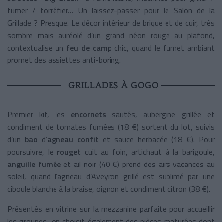
fumer / torréfier… Un laissez-passer pour le Salon de la
Grillade ? Presque. Le décor intérieur de brique et de cuir, très
sombre mais auréolé d’un grand néon rouge au plafond,
contextualise un
feu de camp
chic, quand le fumet ambiant
promet des assiettes anti-boring.
GRILLADES À GOGO
Premier kif, les
encornets
sautés, aubergine grillée et
condiment de tomates fumées (18 €) sortent du lot, suivis
d’un
bao
d’
agneau confit
et sauce herbacée (18 €). Pour
poursuivre, le
rouget
cuit au foin, artichaut à la barigoule,
anguille fumée
et ail noir (40 €) prend des airs vacances au
soleil, quand l’agneau d’Aveyron grillé est sublimé par une
ciboule blanche à la braise, oignon et condiment citron (38 €).
Présentés en vitrine sur la mezzanine parfaite pour accueillir
les groupes, on choisit également des pièces maturées dont