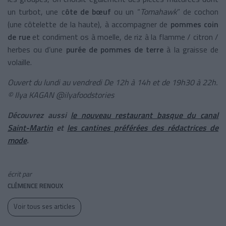
un turbot, une c
ôte de bœuf
ou un “
Tomahawk
” de cochon
(une côtelette de la haute), à accompagner de
pommes coin
de rue
et condiment os à moelle, de riz à la flamme / citron /
herbes ou d’une
purée de pommes de terre
à la graisse de
volaille.
Ouvert du lundi au vendredi De 12h à 14h et de 19h30 à 22h.
© Ilya KAGAN @ilyafoodstories
Découvrez aussi
le nouveau restaurant basque du canal
Saint-Martin
et
les cantines préférées des rédactrices de
mode
.
écrit par
CLÉMENCE RENOUX
Voir tous ses articles