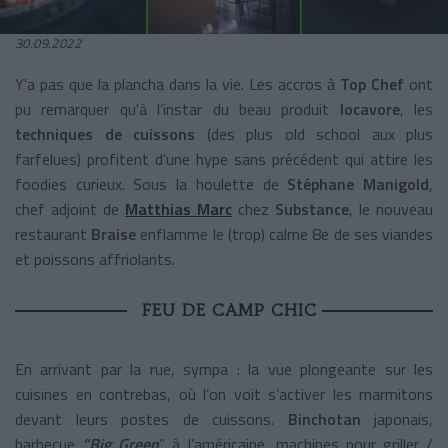
30.09.2022
Y’a pas que la plancha dans la vie. Les accros à
Top Chef
ont
pu remarquer qu'à l’instar du beau produit
locavore
, les
techniques de cuissons
(des plus old school aux plus
farfelues) profitent d’une hype sans précédent qui attire les
foodies curieux. Sous la houlette de
Stéphane Manigold
,
chef adjoint de
Matthias Marc
chez
Substance
, le nouveau
restaurant
Braise
enflamme le (trop) calme 8e de ses viandes
et poissons affriolants.
FEU DE CAMP CHIC
En arrivant par la rue, sympa : la vue plongeante sur les
cuisines en contrebas, où l’on voit s’activer les marmitons
devant leurs postes de cuissons.
Binchotan
japonais,
barbecue
“Big Green
” à l’américaine, machines pour griller /