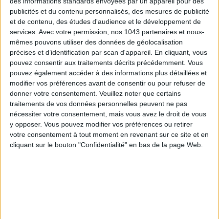
des informations standards envoyées par un appareil pour des
publicités et du contenu personnalisés, des mesures de publicité
et de contenu, des études d'audience et le développement de
ADOPT PARFUMS RÉVOLUTIONNE LA PARFUMERIE MADE IN FRANCE À PETIT PRIX
services.
Avec votre permission, nos 1043 partenaires et nous-
mêmes pouvons utiliser des données de géolocalisation
précises et d’identification par scan d'appareil. En cliquant, vous
pouvez consentir aux traitements décrits précédemment. Vous
pouvez également accéder à des informations plus détaillées et
modifier vos préférences avant de consentir ou pour refuser de
donner votre consentement.
Veuillez noter que certains
traitements de vos données personnelles peuvent ne pas
nécessiter votre consentement, mais vous avez le droit de vous
y opposer. Vous pouvez modifier vos préférences ou retirer
votre consentement à tout moment en revenant sur ce site et en
cliquant sur le bouton "Confidentialité" en bas de la page Web.
TOUT CE QUE VOUS DEVEZ FAIRE À PARIS EN AOÛT