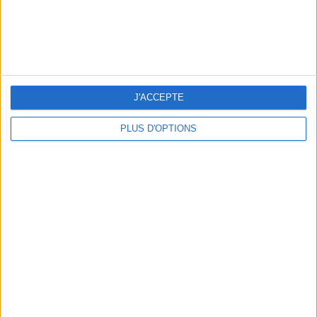
LES MEILLEURES TABLES SUDISTES DE PARIS
J'ACCEPTE
PLUS D'OPTIONS
5 ESCAPADES AVEC SPA À MOINS DE 2H DE PARIS