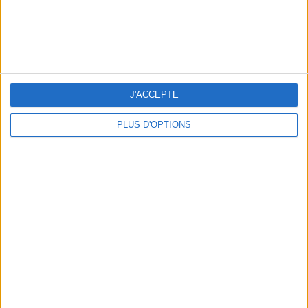
J'ACCEPTE
PLUS D'OPTIONS
NOS ADRESSES CHOUCHOUTES POUR UNE VIRÉE À DEAUVILLE-TROUVILLE