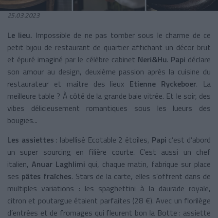
25.03.2023
Le lieu.
Impossible de ne pas tomber sous le charme de ce
petit bijou de restaurant de quartier affichant un décor brut
et épuré imaginé par le célèbre cabinet
Neri&Hu
.
Papi
déclare
son amour au design, deuxième passion après la cuisine du
restaurateur et maître des lieux
Etienne Ryckeboer
. La
meilleure table ? À côté de la grande baie vitrée. Et le soir, des
vibes délicieusement romantiques sous les lueurs des
bougies...
Les assiettes
: labellisé Ecotable 2 étoiles,
Papi
c’est d’abord
un super sourcing en filière courte. C’est aussi un chef
italien,
Anuar Laghlimi
qui, chaque matin, fabrique sur place
ses
pâtes fraîches
. Stars de la carte, elles s’offrent dans de
multiples variations : les spaghettini à la daurade royale,
citron et poutargue étaient parfaites (28 €). Avec un florilège
d’entrées et de fromages qui fleurent bon la Botte : assiette