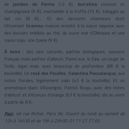
de
jambon de Parme
(12 €),
burratina
cresson et
champignons (9 €), mortadelle à la truffe (15 €), taleggio au
lait cru (8 €)… Et des desserts charmeurs dont
l’étonnant
tiramisu
maison revisité à la sauce nippone avec
des biscuits imbibés au thé, du sucre noir d’Okinawa et une
sauce soja : une tuerie (9 €).
À boire
: des vins naturels, parfois biologiques, souvent
français mais parfois d’ailleurs. Parmi eux, le
Cos
, un rouge de
Sicile, léger mais avec beaucoup de profondeur (86 € la
bouteille). Un
rosé des Pouilles
,
Valentina Passalacqua,
aux
notes florales, légèrement salin (43 € la bouteille). Et un
aromatique blanc d’Auvergne, Patrick Bouju, avec des notes
d’abricot et d’écorces d’orange (63 € la bouteille). Vin au verre
à partir de 8 €.
Papi
, 46 rue Richer, Paris 9e. Ouvert du lundi au samedi de
12h à 14h30 et de 19h à 23h30. 01 71 27 77 65.