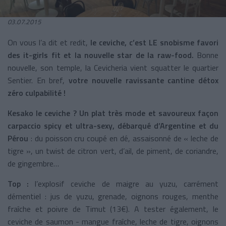
03.07.2015
On vous l’a dit et redit,
le ceviche, c’est LE snobisme favori
des it-girls fit et la nouvelle star de la raw-food.
Bonne
nouvelle, son temple, la Cevicheria vient squatter le quartier
Sentier. En bref,
votre nouvelle ravissante cantine détox
zéro culpabilité !
Kesako le ceviche ? Un plat très mode et savoureux façon
carpaccio spicy et ultra-sexy, débarqué d’Argentine et du
Pérou
: du poisson cru coupé en dé, assaisonné de « leche de
tigre », un twist de citron vert, d’ail, de piment, de coriandre,
de gingembre…
Top :
l’explosif ceviche de maigre au yuzu, carrément
démentiel : jus de yuzu, grenade, oignons rouges, menthe
fraîche et poivre de Timut (13€). A tester également, le
ceviche de saumon - mangue fraîche, leche de tigre, oignons