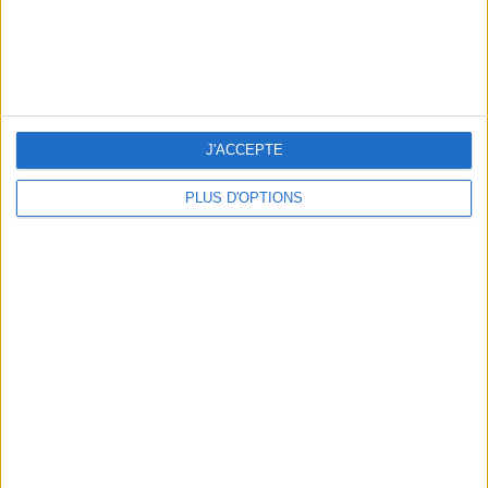
NOS ADRESSES CHOUCHOUTES POUR UNE VIRÉE À DEAUVILLE-TROUVILLE
J'ACCEPTE
PLUS D'OPTIONS
LES NOUVEAUX Q.G. STREET FOOD QUI FONT SALIVER PARIS