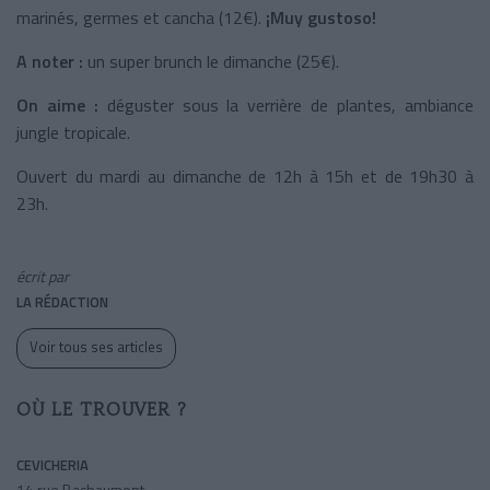
marinés, germes et cancha (12€).
¡Muy gustoso!
A noter :
un super brunch le dimanche (25€).
On aime :
déguster sous la verrière de plantes, ambiance
jungle tropicale.
Ouvert du mardi au dimanche de 12h à 15h et de 19h30 à
23h.
écrit par
LA RÉDACTION
Voir tous ses articles
OÙ LE TROUVER ?
CEVICHERIA
14 rue Bachaumont