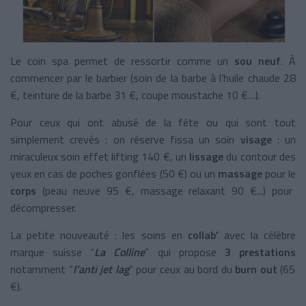
Le coin spa permet de ressortir comme un
sou neuf
. À
commencer par le barbier (soin de la barbe à l’huile chaude 28
€, teinture de la barbe 31 €, coupe moustache 10 €…).
Pour ceux qui ont abusé de la fête ou qui sont tout
simplement crevés : on réserve fissa un soin
visage
: un
miraculeux soin
effet lifting 140 €, un
lissage
du contour des
yeux en cas de poches gonflées (50 €) ou un
massage
pour le
corps
(peau neuve 95 €, massage relaxant 90 €...) pour
décompresser.
La petite nouveauté : les soins en
collab’
avec la célèbre
marque suisse “
La Colline
” qui propose
3 prestations
notamment “
l’anti jet lag
” pour ceux au bord du
burn out
(65
€).