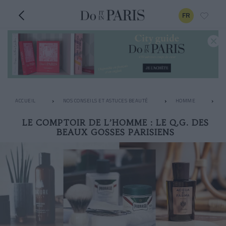
FR
ACCUEIL
NOS CONSEILS ET ASTUCES BEAUTÉ
HOMME
L
LE COMPTOIR DE L’HOMME : LE Q.G. DES
BEAUX GOSSES PARISIENS