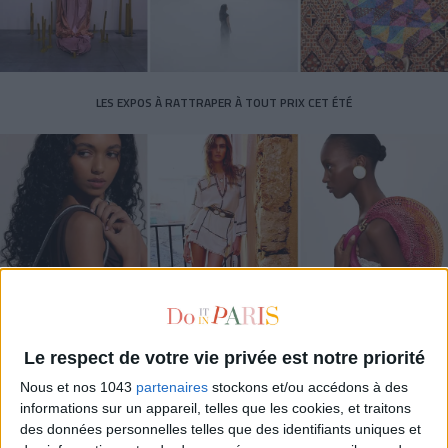
LES EXPOS À RATTRAPER À TOUT PRIX CET ÉTÉ
Le respect de votre vie privée est notre priorité
LES SACS D’ÉTÉ QUI DONNENT LE TON DE LA SAISON
Nous et nos 1043
partenaires
stockons et/ou accédons à des
informations sur un appareil, telles que les cookies, et traitons
des données personnelles telles que des identifiants uniques et