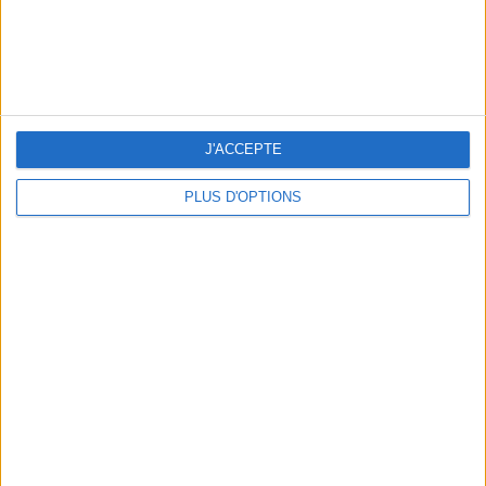
J'ACCEPTE
PLUS D'OPTIONS
3 EXPÉRIENCES OUTDOOR À DEUX PAS DE PARIS