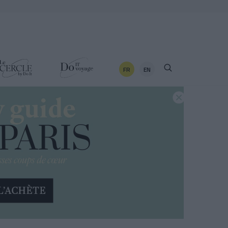
FR
EN