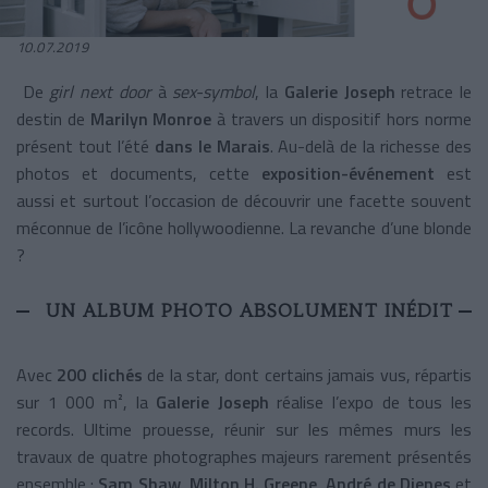
10.07.2019
De
girl next door
à
sex-symbol
, la
Galerie Joseph
retrace le
destin de
Marilyn Monroe
à travers un dispositif hors norme
présent tout l’été
dans le Marais
. Au-delà de la richesse des
photos et documents, cette
exposition-événement
est
aussi et surtout l’occasion de découvrir une facette souvent
méconnue de l’icône hollywoodienne. La revanche d’une blonde
?
UN ALBUM PHOTO ABSOLUMENT INÉDIT
Avec
200 clichés
de la star, dont certains jamais vus, répartis
sur 1 000 m², la
Galerie Joseph
réalise l’expo de tous les
records. Ultime prouesse, réunir sur les mêmes murs les
travaux de quatre photographes majeurs rarement présentés
ensemble :
Sam Shaw, Milton H. Greene, André de Dienes
et