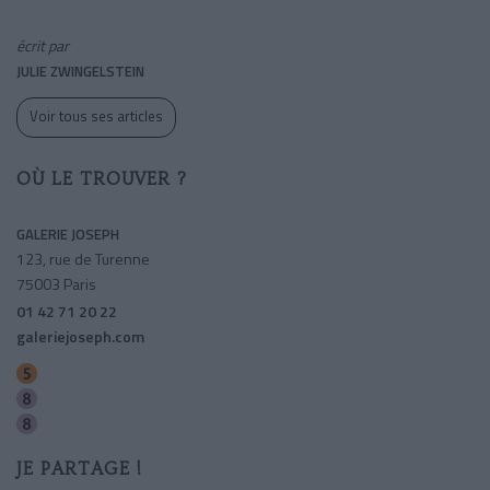
écrit par
JULIE ZWINGELSTEIN
Voir tous ses articles
OÙ LE TROUVER ?
GALERIE JOSEPH
123, rue de Turenne
75003 Paris
01 42 71 20 22
galeriejoseph.com
Oberkampf
Saint-sebastien-froissart
Filles Du Calvaire
JE PARTAGE !