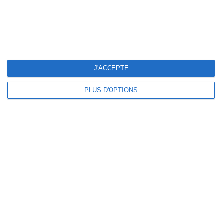
LES MEILLEURS APÉROS LES PIEDS DANS L’EAU
J'ACCEPTE
PLUS D'OPTIONS
LES MEILLEURES TABLES SUDISTES DE PARIS