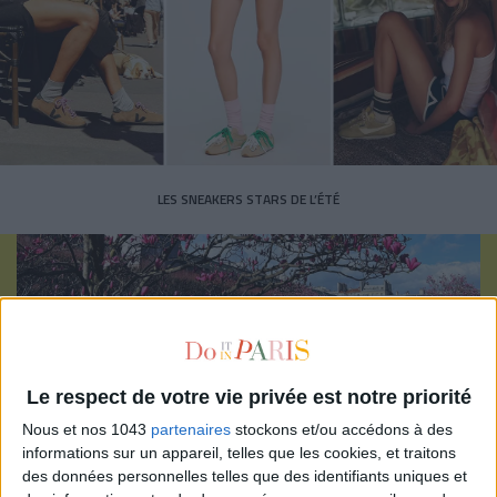
LES SNEAKERS STARS DE L’ÉTÉ
Le respect de votre vie privée est notre priorité
Inscrivez-vous à notre newsletter
Nous et nos 1043
partenaires
stockons et/ou accédons à des
informations sur un appareil, telles que les cookies, et traitons
des données personnelles telles que des identifiants uniques et
S'INSCRIRE