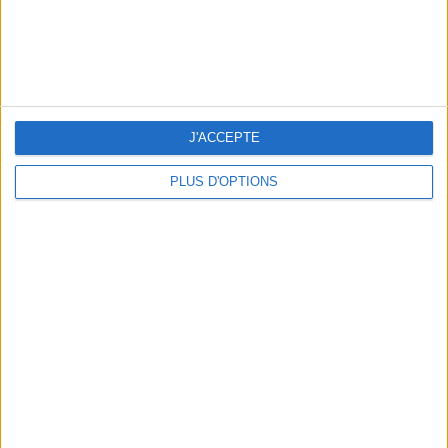
NOS ADRESSES CHOUCHOUTES POUR UNE VIRÉE À DEAUVILLE-TROUVILLE
J'ACCEPTE
PLUS D'OPTIONS
LES NOUVEAUX Q.G. STREET FOOD QUI FONT SALIVER PARIS