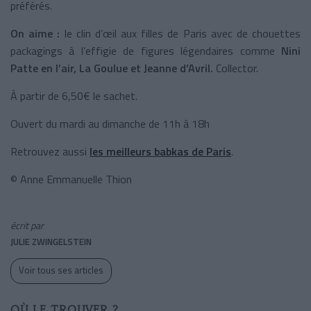
préférés.
On aime :
le clin d’œil aux filles de Paris avec de chouettes
packagings à l’effigie de figures légendaires comme
Nini
Patte en l’air, La Goulue et Jeanne d’Avril.
Collector.
À partir de 6,50€ le sachet.
Ouvert du mardi au dimanche de 11h à 18h
Retrouvez aussi
les meilleurs babkas de Paris
.
© Anne Emmanuelle Thion
écrit par
JULIE ZWINGELSTEIN
Voir tous ses articles
OÙ LE TROUVER ?