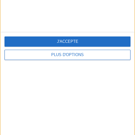
J'ACCEPTE
PLUS D'OPTIONS
NOS ADRESSES CHOUCHOUTES POUR UNE VIRÉE À DEAUVILLE-TROUVILLE