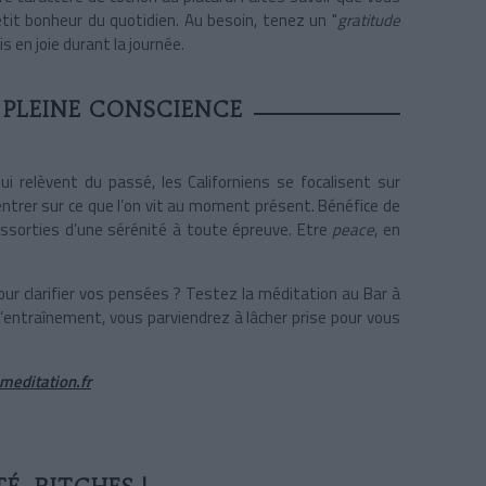
it bonheur du quotidien. Au besoin, tenez un "
gratitude
s en joie durant la journée.
 PLEINE CONSCIENCE
 relèvent du passé, les Californiens se focalisent sur
entrer sur ce que l’on vit au moment présent. Bénéfice de
 assorties d’une sérénité à toute épreuve. Etre
peace
, en
ur clarifier vos pensées ? Testez la méditation au Bar à
d’entraînement, vous parviendrez à lâcher prise pour vous
editation.fr