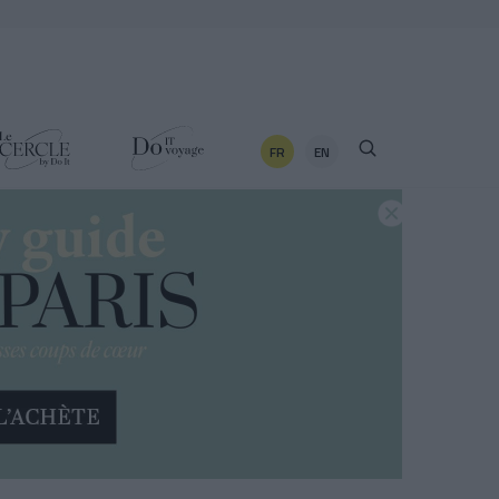
FR
EN