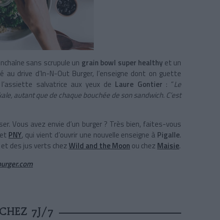
enchaîne sans scrupule un
grain bowl super healthy
et un
é au drive d’In-N-Out Burger, l’enseigne dont on guette
l’assiette salvatrice aux yeux de
Laure Gontier
: “
Le
 kale, autant que de chaque bouchée de son sandwich. C’est
iser. Vous avez envie d’un burger ? Très bien, faites-vous
et
PNY
, qui vient d’ouvrir une nouvelle enseigne à
Pigalle
.
 et des jus verts chez
Wild and the Moon
ou chez
Maisie
.
urger.com
CHEZ 7J/7