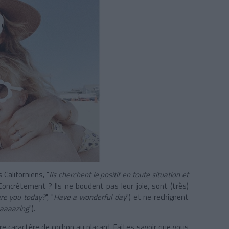
Californiens, "
Ils cherchent le positif en toute situation et
 Concrètement ? Ils ne boudent pas leur joie, sont (très)
re you today?
", "
Have a wonderful day
") et ne rechignent
amaaaazing
").
e caractère de cochon au placard. Faites savoir que vous