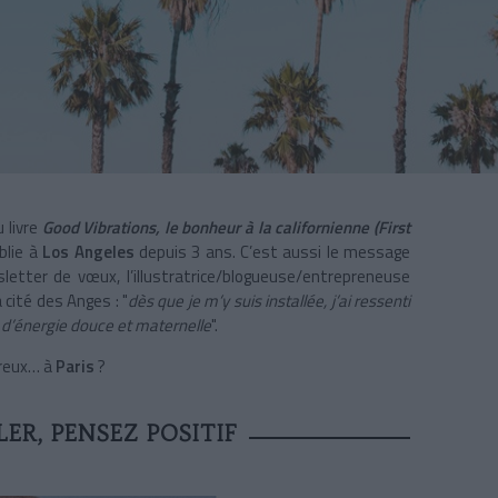
u livre
Good Vibrations, le bonheur à la californienne (First
blie à
Los Angeles
depuis 3 ans. C’est aussi le message
letter de vœux, l’illustratrice/blogueuse/entrepreneuse
cité des Anges : "
dès que je m’y suis installée, j’ai ressenti
e d’énergie douce et maternelle
".
ureux… à
Paris
?
LER, PENSEZ POSITIF