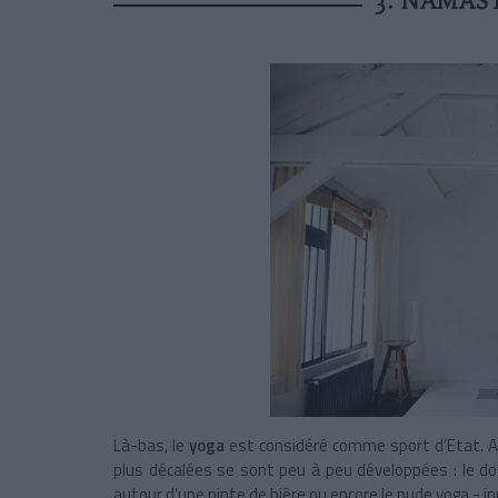
3. NAMAST
Là-bas, le
yoga
est considéré comme sport d’Etat. A 
plus décalées se sont peu à peu développées : le doga
autour d’une pinte de bière ou encore le nude yoga - in