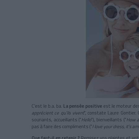
C’est le b.a. ba.
La pensée positive
est le moteur des 
apprécient ce qu’ils vivent
", constate Laure Gontier.
souriants, accueillants ("
Hello
"), bienveillants ("
How a
pas à faire des compliments ("
I love your dress, it’s 
Que faut-il en retenir ?
Remisez vos plaintes et votr