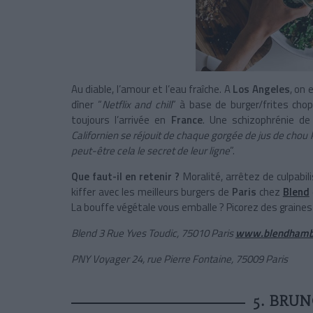
Au diable, l’amour et l’eau fraîche. A
Los Angeles
, on 
dîner “
Netflix and chill
” à base de burger/frites chop
toujours l’arrivée en
France
. Une schizophrénie de 
Californien se réjouit de chaque gorgée de jus de chou
peut-être cela le secret de leur ligne
”.
Que faut-il en retenir ?
Moralité, arrêtez de culpabil
kiffer avec les meilleurs burgers de
Paris
chez
Blend
La bouffe végétale vous emballe ? Picorez des graines
Blend 3 Rue Yves Toudic, 75010 Paris
www.blendhamb
PNY Voyager 24, rue Pierre Fontaine, 75009 Paris
5. BRUN