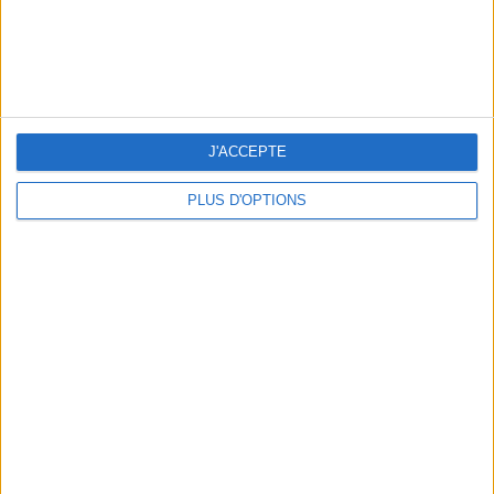
LES MEILLEURS APÉROS LES PIEDS DANS L’EAU
J'ACCEPTE
PLUS D'OPTIONS
LES MEILLEURES TABLES SUDISTES DE PARIS