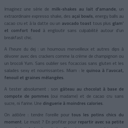
Imaginez une série de
milk-shakes au lait d'amande
, un
extraordinaire expresso shake, des
açaï bowls
, energy balls au
cacao cru et à la datte ou un
avocado toast
tous plus
glam’
et comfort food
à engloutir sans culpabilité autour d’un
breakfast chic.
A l’heure du dej : un houmous merveilleux et autres dips à
dévorer avec des crackers comme la crème de champignon ou
un brocoli Yum. Sans oublier ses focaccias sans gluten et les
salades sexy et nourrissantes. Miam : le
quinoa à l’avocat,
fenouil et graines mélangées
.
A tester absolument : son
gâteau au chocolat à base de
compote de pommes
(oui madame) et de cacao cru sans
sucre, ni farine. Une
dinguerie à moindres calories
.
On adôôre : tendre l'oreille pour
tous les potins chics du
moment
. Le must ? En profiter pour
repartir avec sa petite