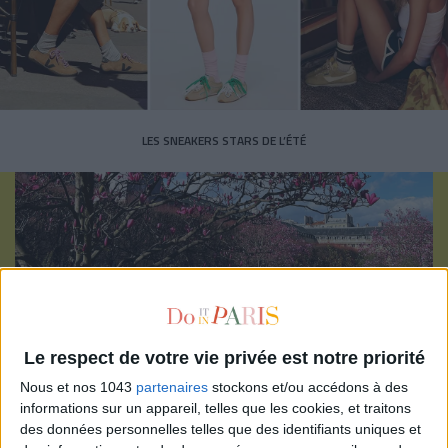
LES SNEAKERS STARS DE L’ÉTÉ
Inscrivez-vous à notre newsletter
Le respect de votre vie privée est notre priorité
Nous et nos 1043
partenaires
stockons et/ou accédons à des
S'INSCRIRE
informations sur un appareil, telles que les cookies, et traitons
des données personnelles telles que des identifiants uniques et