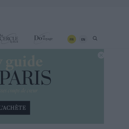
FR
EN