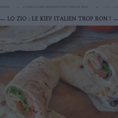
RESSES
LES MEILLEURES ADRESSES STREET FOOD DE PARIS
LO ZIO : LE
LO ZIO : LE KIFF ITALIEN TROP BON !