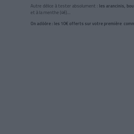
Autre délice à tester absolument :
les arancinis, b
et à la menthe (4€)....
On adôôre : les 10€ offerts sur votre première co