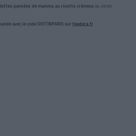
oulettes pannées de mamma au risotto crémeux
au citron
mmande avec le code DOITINPARIS sur
foodora.fr